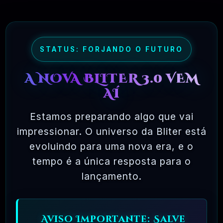
maioria dos pacotes de software comercial,
onde você tem permissão para carregar o
software em um único computador, não pode
fazer cópias e nunca vê o código-fonte. O
STATUS: FORJANDO O FUTURO
software livre permite uma liberdade incrível
A NOVA BLITER 3.0 VEM
para o usuário final. Como o código-fonte
AÍ
está disponível universalmente, também há
muito mais chances de os bugs serem
Estamos preparando algo que vai
detectados e corrigidos.
impressionar. O universo da Bliter está
evoluindo para uma nova era, e o
tempo é a única resposta para o
✅ TESTADOS E APROVADOS
lançamento.
🗓️ MAR, 10 / 2025
Aviso Importante: Salve