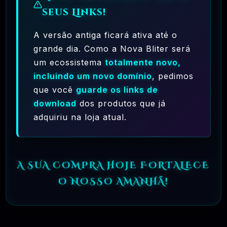
seus Links!
A versão antiga ficará ativa até o
grande dia. Como a Nova Bliter será
um ecossistema
totalmente novo,
Ferramentas Premium De IA Ilimitadas
incluindo um novo domínio
, pedimos
que você
guarde os links de
R$97,00
❓
RECOMENDO
download
dos produtos que já
adquiriu na loja atual.
🗓️ MAR, 10 / 2025
Hostinger – A Melhor Hospedagem De Sites
Do Mercado!
A SUA COMPRA HOJE FORTALECE
R$ 9,99
❓
RECOMENDO
O NOSSO AMANHÃ!
🗓️ MAR, 9 / 2025
🌐 MachineSMM – Os Melhores Serviços De
SMM Do Brasil