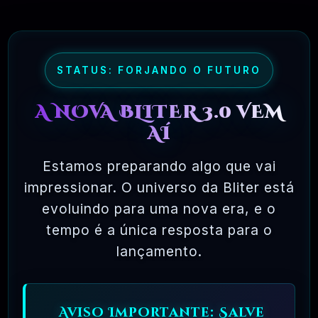
permite uma liberdade incrível para o
usuário final. Como o código-fonte está
disponível universalmente, também há
STATUS: FORJANDO O FUTURO
muito mais chances de os bugs serem
A NOVA BLITER 3.0 VEM
detectados e corrigidos.
AÍ
✅ TESTADOS E APROVADOS
Estamos preparando algo que vai
impressionar. O universo da Bliter está
🗓️ MAR, 10 / 2025
evoluindo para uma nova era, e o
tempo é a única resposta para o
lançamento.
Aviso Importante: Salve