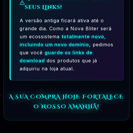
seus Links!
Ferramentas Premium De IA Ilimitadas
A versão antiga ficará ativa até o
R$97,00
❓
grande dia. Como a Nova Bliter será
RECOMENDO
um ecossistema
totalmente novo,
🗓️ MAR, 10 / 2025
incluindo um novo domínio
, pedimos
que você
guarde os links de
Hostinger – A Melhor Hospedagem De
download
dos produtos que já
Sites Do Mercado!
adquiriu na loja atual.
R$ 9,99
❓
RECOMENDO
🗓️ MAR, 9 / 2025
A SUA COMPRA HOJE FORTALECE
O NOSSO AMANHÃ!
🌐 MachineSMM – Os Melhores Serviços De
SMM Do Brasil
R$4.90
❓
RECOMENDO