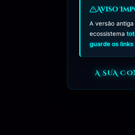
Aviso Imp
A versão antiga
ecossistema
to
guarde os link
A SUA C
⏳
31 DIAS