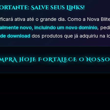
ortante: Salve seus Links!
 ficará ativa até o grande dia. Como a Nova Blit
talmente novo, incluindo um novo domínio
, ped
s de download
dos produtos que já adquiriu na lo
PLANO EXPERIMENTAL – 31 DIAS
R$
149.90
OMPRA HOJE FORTALECE O NOSSO