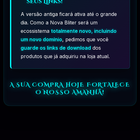
seus Links!
2400 ícones disponíveis
A versão antiga ficará ativa até o grande
O Larch vem com uma
dia. Como a Nova Bliter será um
enorme coleção de
ecossistema
totalmente novo, incluindo
ícones que você pode
usar. Eles são
um novo domínio
, pedimos que você
separados por estilos,
guarde os links de download
dos
portanto, é mais fácil
encontrar o estilo
produtos que já adquiriu na loja atual.
desejado. Além disso,
o construtor apresenta
uma visualização de
cada ícone.
A SUA COMPRA HOJE FORTALECE
O NOSSO AMANHÃ!
CSS customizado
Precisa de
personalizações
extras? Fácil! Adicione
seu próprio css
personalizado
diretamente de nossas