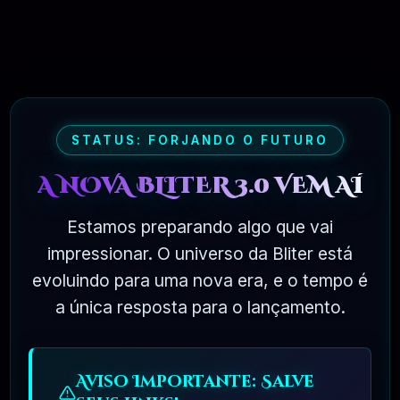
formulários diferentes
para você, basta
selecioná-los no
elemento visual
compositor, entrar em
contato com o 7,
agradável e
fácil! Além disso, você
pode criar seu próprio
STATUS: FORJANDO O FUTURO
formulário.
A NOVA BLITER 3.0 VEM AÍ
Pronto para tradução e
WPML
Estamos preparando algo que vai
impressionar. O universo da Bliter está
O WPML é 100%
compatível com o
evoluindo para uma nova era, e o tempo é
nosso tema. O Larch
a única resposta para o lançamento.
também vem com
arquivos .mo .po, se
você quiser traduzi-lo
para o seu próprio
idioma. Legal e fácil!
Aviso Importante: Salve