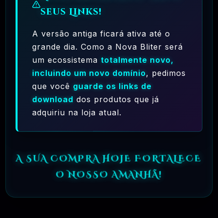
seus Links!
A versão antiga ficará ativa até o
grande dia. Como a Nova Bliter será
um ecossistema
totalmente novo,
Ferramentas Premium De IA Ilimitadas
incluindo um novo domínio
, pedimos
que você
guarde os links de
R$97,00
❓
RECOMENDO
download
dos produtos que já
adquiriu na loja atual.
🗓️ MAR, 10 / 2025
Hostinger – A Melhor Hospedagem De Sites
Do Mercado!
A SUA COMPRA HOJE FORTALECE
R$ 9,99
❓
RECOMENDO
O NOSSO AMANHÃ!
🗓️ MAR, 9 / 2025
🌐 MachineSMM – Os Melhores Serviços De
SMM Do Brasil