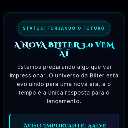
maioria dos pacotes de software comercial,
onde você tem permissão para carregar o
software em um único computador, não pode
fazer cópias e nunca vê o código-fonte. O
STATUS: FORJANDO O FUTURO
software livre permite uma liberdade incrível
A NOVA BLITER 3.0 VEM
para o usuário final. Como o código-fonte
AÍ
está disponível universalmente, também há
muito mais chances de os bugs serem
Estamos preparando algo que vai
detectados e corrigidos.
impressionar. O universo da Bliter está
evoluindo para uma nova era, e o
tempo é a única resposta para o
✅ TESTADOS E APROVADOS
lançamento.
🗓️ MAR, 10 / 2025
Aviso Importante: Salve