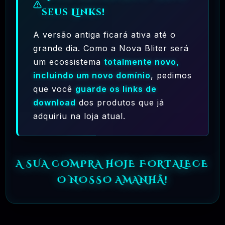
seus Links!
🗓️ MAR, 10 / 2025
A versão antiga ficará ativa até o
grande dia. Como a Nova Bliter será
um ecossistema
totalmente novo,
incluindo um novo domínio
, pedimos
que você
guarde os links de
download
dos produtos que já
adquiriu na loja atual.
Ferramentas Premium De IA Ilimitadas
R$97,00
❓
RECOMENDO
A SUA COMPRA HOJE FORTALECE
🗓️ MAR, 10 / 2025
O NOSSO AMANHÃ!
Hostinger – A Melhor Hospedagem De
Sites Do Mercado!
R$ 9,99
❓
RECOMENDO