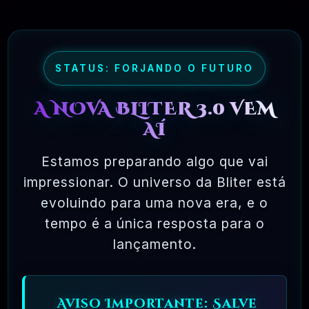
livre para usar, copiar, modificar,
redistribuir, sem limite. Compare isso com
o licenciamento da maioria dos pacotes de
software comercial, onde você tem
STATUS: FORJANDO O FUTURO
permissão para carregar o software em um
A NOVA BLITER 3.0 VEM
único computador, não pode fazer cópias e
AÍ
nunca vê o código-fonte. O software livre
permite uma liberdade incrível para o
Estamos preparando algo que vai
usuário final. Como o código-fonte está
impressionar. O universo da Bliter está
disponível universalmente, também há
evoluindo para uma nova era, e o
muito mais chances de os bugs serem
tempo é a única resposta para o
detectados e corrigidos.
lançamento.
✅ TESTADOS E APROVADOS
Aviso Importante: Salve