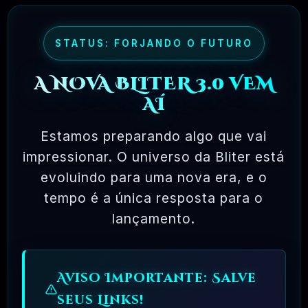
=>
Com que frequência são lançadas novas
atualizações de produtos?
STATUS: FORJANDO O FUTURO
->
Normalmente Realizamos Atualizações
A NOVA BLITER 3.0 VEM
Diárias. Cerca de
400
Atualizações
AÍ
Semanais.
Estamos preparando algo que vai
=>
Onde Posso ver a lista das Atualizações
impressionar. O universo da Bliter está
mais Recentes?
evoluindo para uma nova era, e o
->
Uma lista das atualizações mais recentes
tempo é a única resposta para o
pode ser encontrada no Menu ou “
AQUI
”
lançamento.
Acompanhe Todos os Dias.
=>
E se a Versão do Produto no site não for
Aviso Importante: Salve
a mais Recente?
seus Links!