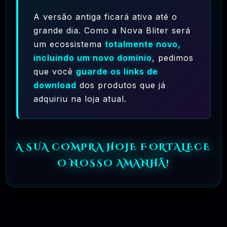
->
Se você não encontrou a versão mais
A versão antiga ficará ativa até o
recente do produto em nosso site, Então
grande dia. Como a Nova Bliter será
Somente com o
Desenvolvedor Oficial.
um ecossistema
totalmente novo,
incluindo um novo domínio
, pedimos
08 - SEGURANÇA E GARANTIAS
que você
guarde os links de
=>
Os produtos do site são Originais?
download
dos produtos que já
->
Todos os produtos apresentados no site
adquiriu na loja atual.
são Oficiais Licenciados Sobre a
“
Norma
GPL
“
A SUA COMPRA HOJE FORTALECE
=>
O produto baixado funcionará
O NOSSO AMANHÃ!
exatamente da maneira que você Deseja?
->
Leia atentamente a descrição e as
características do produto antes de
comprá-lo. Não oferecemos qualquer