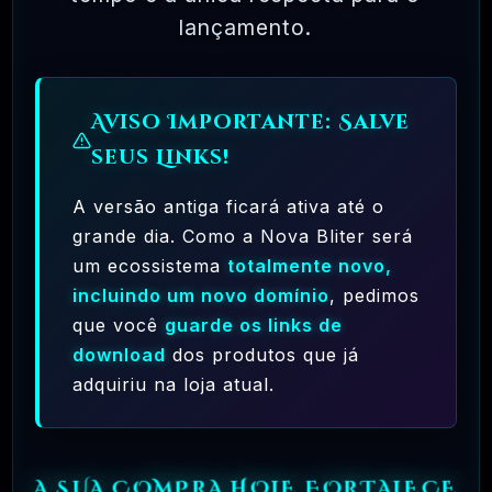
lançamento.
PERGUNTAS FREQUENTES
Tire Suas Dúvidas Antes De Se Associar
Aviso Importante: Salve
01 - OQUE É BLITER GPL ?
seus Links!
A versão antiga ficará ativa até o
grande dia. Como a Nova Bliter será
02 - COMPRE APENAS 1 PRODUTO
um ecossistema
totalmente novo,
incluindo um novo domínio
, pedimos
PARA BAIXAR
que você
guarde os links de
download
dos produtos que já
adquiriu na loja atual.
03 - COMO FUNCIONA OS PLANOS DE
ASSINATURA?
A SUA COMPRA HOJE FORTALECE