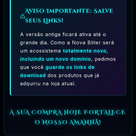
(criadores do Projeto GNU e criadores da
Aviso Importante: Salve
Licença Pública Geral GNU) pretende
seus Links!
significar “livre como em liberdade” e não
no sentido de «Sem custo» (que é
A versão antiga ficará ativa até o
geralmente referido como «grátis como na
grande dia. Como a Nova Bliter será
cerveja grátis» ou grátis). O software livre,
um ecossistema
totalmente novo,
incluindo um novo domínio
, pedimos
neste sentido, é um software que você está
que você
guarde os links de
livre para usar, copiar, modificar,
download
dos produtos que já
redistribuir, sem limite. Compare isso com
adquiriu na loja atual.
o licenciamento da maioria dos pacotes de
software comercial, onde você tem
permissão para carregar o software em um
A SUA COMPRA HOJE FORTALECE
único computador, não pode fazer cópias e
O NOSSO AMANHÃ!
nunca vê o código-fonte. O software livre