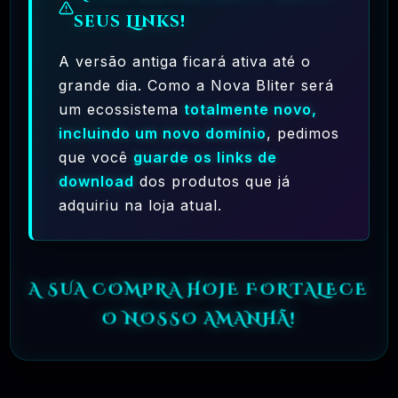
seus Links!
A versão antiga ficará ativa até o
grande dia. Como a Nova Bliter será
um ecossistema
totalmente novo,
Ferramentas Premium De IA Ilimitadas
incluindo um novo domínio
, pedimos
que você
guarde os links de
R$97,00
❓
RECOMENDO
download
dos produtos que já
adquiriu na loja atual.
🗓️ MAR, 10 / 2025
Hostinger – A Melhor Hospedagem De Sites
Do Mercado!
A SUA COMPRA HOJE FORTALECE
R$ 9,99
❓
RECOMENDO
O NOSSO AMANHÃ!
🗓️ MAR, 9 / 2025
🌐 MachineSMM – Os Melhores Serviços De
SMM Do Brasil