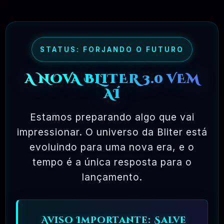
maioria dos pacotes de software comercial,
onde você tem permissão para carregar o
software em um único computador, não pode
fazer cópias e nunca vê o código-fonte. O
STATUS: FORJANDO O FUTURO
software livre permite uma liberdade incrível
A NOVA BLITER 3.0 VEM
para o usuário final. Como o código-fonte
AÍ
está disponível universalmente, também há
muito mais chances de os bugs serem
Estamos preparando algo que vai
detectados e corrigidos.
impressionar. O universo da Bliter está
evoluindo para uma nova era, e o
tempo é a única resposta para o
✅ TESTADOS E APROVADOS
lançamento.
🗓️ MAR, 10 / 2025
Aviso Importante: Salve