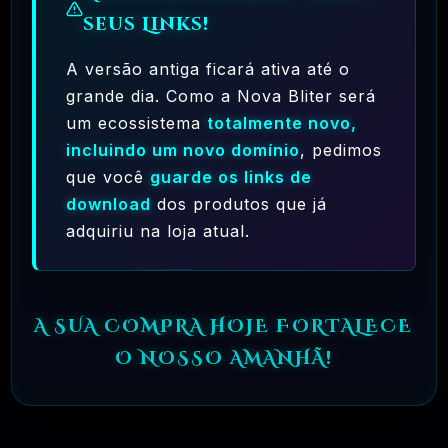
livre para usar, copiar, modificar,
seus Links!
redistribuir, sem limite. Compare isso com
A versão antiga ficará ativa até o
o licenciamento da maioria dos pacotes de
grande dia. Como a Nova Bliter será
software comercial, onde você tem
um ecossistema
totalmente novo,
permissão para carregar o software em um
incluindo um novo domínio
, pedimos
que você
guarde os links de
único computador, não pode fazer cópias e
download
dos produtos que já
nunca vê o código-fonte. O software livre
adquiriu na loja atual.
permite uma liberdade incrível para o
usuário final. Como o código-fonte está
disponível universalmente, também há
A SUA COMPRA HOJE FORTALECE
muito mais chances de os bugs serem
O NOSSO AMANHÃ!
detectados e corrigidos.
✅ TESTADOS E APROVADOS