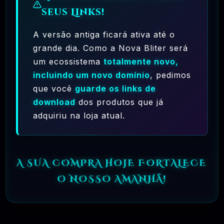
seus Links!
A versão antiga ficará ativa até o
grande dia. Como a Nova Bliter será
um ecossistema
totalmente novo,
Ferramentas Premium De IA Ilimitadas
incluindo um novo domínio
, pedimos
R$97,00
❓
que você
guarde os links de
RECOMENDO
download
dos produtos que já
🗓️ MAR, 10 / 2025
adquiriu na loja atual.
Hostinger – A Melhor Hospedagem De Sites
Do Mercado!
R$ 9,99
❓
RECOMENDO
A SUA COMPRA HOJE FORTALECE
O NOSSO AMANHÃ!
🗓️ MAR, 9 / 2025
🌐 MachineSMM – Os Melhores Serviços De
SMM Do Brasil
R$4.90
❓
RECOMENDO