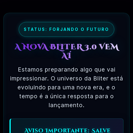
onde você tem permissão para carregar o
software em um único computador, não pode
fazer cópias e nunca vê o código-fonte. O
STATUS: FORJANDO O FUTURO
software livre permite uma liberdade incrível
para o usuário final. Como o código-fonte
A NOVA BLITER 3.0 VEM
está disponível universalmente, também há
AÍ
muito mais chances de os bugs serem
Estamos preparando algo que vai
detectados e corrigidos.
impressionar. O universo da Bliter está
evoluindo para uma nova era, e o
✅ TESTADOS E APROVADOS
tempo é a única resposta para o
lançamento.
🗓️ MAR, 10 / 2025
Aviso Importante: Salve