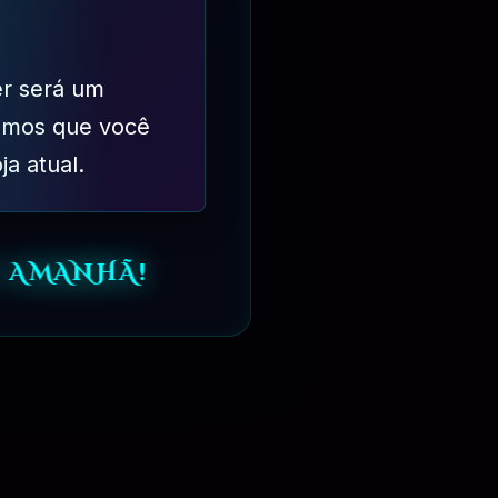
 anúncios, vírus ou código malicioso. Temos atualizações
er será um
imos que você
ja atual.
s. Não somos desenvolvedores dos produtos oferecidos,
rigimos bugs do desenvolvedor.
 AMANHÃ!
Realizar o Pagamento!
 GPL.
Após o Pagamento, Basta Acessar a Página de