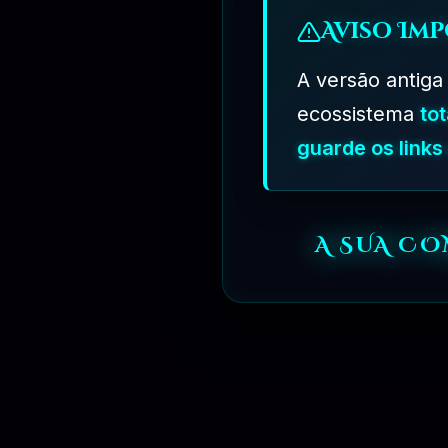
=>
Por que Comprar de Nós?
Aviso Imp
Você receberá produtos originais de desenvolvedores, mas
A versão antiga
regulares e links diretos para download. Você sempre enco
ecossistema
to
guarde os link
=>
Por que os produtos custam menos que os Desenvolv
Não fornecemos chaves de licença e atualizações automat
portanto, nossos recursos de suporte técnico são limitad
A SUA C
02 - COMPRE APENAS 1 PRODUTO PARA BAIXAR
=>
Oferecemos a oportunidade de pagar por apenas o prod
03 - COMO FUNCIONA OS PLANOS DE ASSINATURA?
=>
Ao Adquirir um dos Planos de Assinatura você tera Aces
qualquer Produto e Vera o Botão de Baixar o Produto.
04 - QUAIS OS MEIOS DE PAGAMENTO DISPONIVEL?
=>
Aceitamos Pagamentos Via
Paypal
,
Pix
,
Mercado Pago