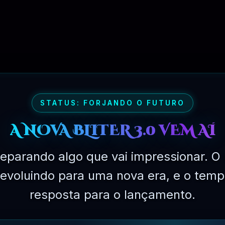
STATUS: FORJANDO O FUTURO
A NOVA BLITER 3.0 VEM AÍ
eparando algo que vai impressionar. O 
tware necessário para desenvolver sites com CMS WordPres
ível . Todos os produtos que você pode usar em um número
á evoluindo para uma nova era, e o temp
 sites mais populares que oferece os melhores produtos d
resposta para o lançamento.
ecionados de desenvolvedores mundialmente famosos e um 