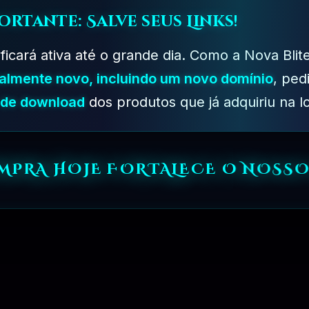
ortante: Salve seus Links!
 a um preço muito reduzido. Todos os arquivos não contêm
 ficará ativa até o grande dia. Como a Nova Blit
ntrará algo que não está disponível gratuitamente!
talmente novo, incluindo um novo domínio
, ped
s de download
dos produtos que já adquiriu na lo
edores?
icas e determinadas limitações para os produtos baixado
os. Não alteramos a funcionalidade dos produtos e não cor
OMPRA HOJE FORTALECE O NOSSO
uto que Deseja, Basta Clicar no Botão
(Compre Agora)
e 
so Total para Baixar qualquer Produto Disponivel na
Bliter
e
Boleto.