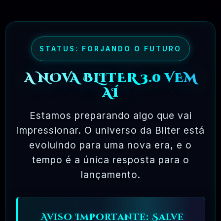
único computador, não pode fazer cópias e nunca
vê o código-fonte. O software livre permite uma
liberdade incrível para o usuário final. Como o
STATUS: FORJANDO O FUTURO
código-fonte está disponível universalmente,
também há muito mais chances de os bugs serem
A NOVA BLITER 3.0 VEM
detectados e corrigidos.
AÍ
Estamos preparando algo que vai
impressionar. O universo da Bliter está
evoluindo para uma nova era, e o
✅ TESTADOS E APROVADOS
tempo é a única resposta para o
🗓️ MAR, 10 / 2025
lançamento.
Aviso Importante: Salve