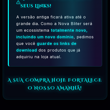
seus Links!
A versão antiga ficará ativa até o
grande dia. Como a Nova Bliter será
Ferramentas Premium De IA Ilimitadas
um ecossistema
totalmente novo,
incluindo um novo domínio
, pedimos
R$97,00
❓
RECOMENDO
que você
guarde os links de
download
dos produtos que já
🗓️ MAR, 10 / 2025
Hostinger – A Melhor Hospedagem De Sites
adquiriu na loja atual.
Do Mercado!
R$ 9,99
❓
RECOMENDO
A SUA COMPRA HOJE FORTALECE
🗓️ MAR, 9 / 2025
O NOSSO AMANHÃ!
🌐 MachineSMM – Os Melhores Serviços De
SMM Do Brasil
R$4.90
❓
RECOMENDO