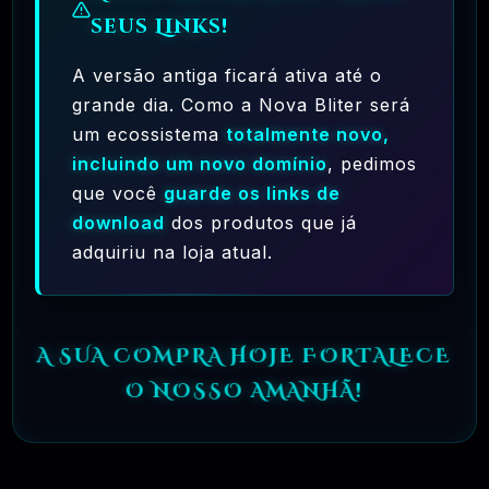
seus Links!
A versão antiga ficará ativa até o
grande dia. Como a Nova Bliter será
um ecossistema
totalmente novo,
Ferramentas Premium De IA Ilimitadas
incluindo um novo domínio
, pedimos
que você
guarde os links de
R$97,00
❓
RECOMENDO
download
dos produtos que já
adquiriu na loja atual.
🗓️ MAR, 10 / 2025
Hostinger – A Melhor Hospedagem De Sites
Do Mercado!
A SUA COMPRA HOJE FORTALECE
R$ 9,99
❓
RECOMENDO
O NOSSO AMANHÃ!
🗓️ MAR, 9 / 2025
🌐 MachineSMM – Os Melhores Serviços De
SMM Do Brasil