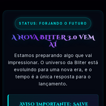
maioria dos pacotes de software comercial,
onde você tem permissão para carregar o
software em um único computador, não pode
fazer cópias e nunca vê o código-fonte. O
STATUS: FORJANDO O FUTURO
software livre permite uma liberdade incrível
A NOVA BLITER 3.0 VEM
para o usuário final. Como o código-fonte
AÍ
está disponível universalmente, também há
muito mais chances de os bugs serem
Estamos preparando algo que vai
detectados e corrigidos.
impressionar. O universo da Bliter está
evoluindo para uma nova era, e o
tempo é a única resposta para o
✅ TESTADOS E APROVADOS
lançamento.
🗓️ MAR, 10 / 2025
Aviso Importante: Salve