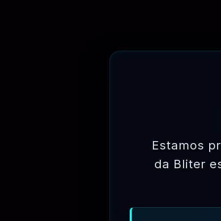
Definir pré-pagamento duran
Recurso de pagamento devid
Notificação de e-mail dos cl
Configurações locais e globa
Processamento de pedidos, co
PayPal, Direct Bank Transer,
Sistema de faturas
Confirmação por e-mail
Relatório completo do pedido
poliglota
Estamos pr
da Bliter 
OBTENHA
PLANOS
ACESSO A
TODOS OS
PRODUTOS E
DE
COMECE BAIXAR