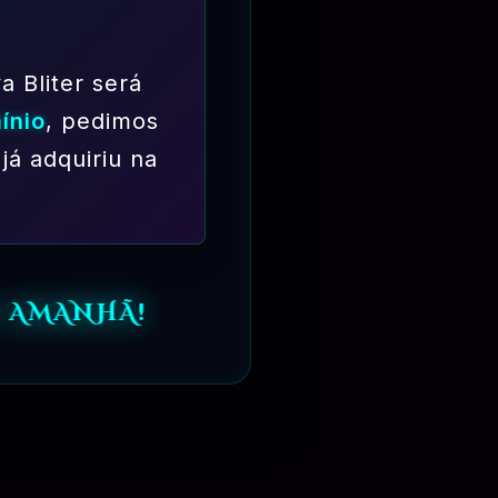
a Bliter será
ínio
, pedimos
já adquiriu na
PLANO PROFISSIONAL – 03 M
R$
249.90
⏳
 AMANHÃ!
TES