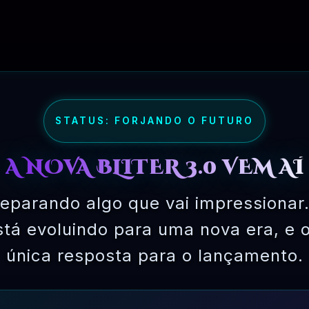
te a reserva
o
ientes durante pedido completo, cancelament
is de produtos
mpleto, em espera, cancelar notificação de e
 sistema de pagamento de cartão de crédito
STATUS: FORJANDO O FUTURO
 de calendário para administrador do site
A NOVA BLITER 3.0 VEM AÍ
eparando algo que vai impressionar.
está evoluindo para uma nova era, e 
única resposta para o lançamento.