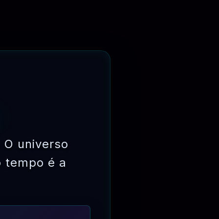
o de pedido ou pedido de reembolso
-mail aos clientes
 O universo
o tempo é a
FORMAS DE
PAGAMENTOS