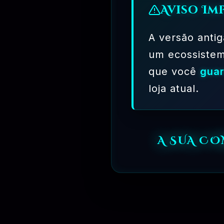
AGORA!!
Aviso Im
ASSINATURAS
A versão antig
um ecossiste
que você
guar
loja atual.
A SUA C
PE
01 - OQUE É BLITER GPL ?