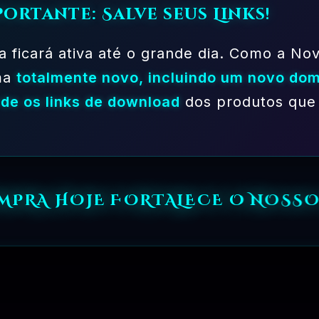
portante: Salve seus Links!
a ficará ativa até o grande dia. Como a Nov
ma
totalmente novo, incluindo um novo dom
de os links de download
dos produtos que 
PLANO EXPERIMENTAL – 31 DIAS
R$
149.90
⏳
31 DIAS
OMPRA HOJE FORTALECE O NOSSO
RGUNTAS FREQUEN
Tire Suas Dúvidas Antes De Se Associar