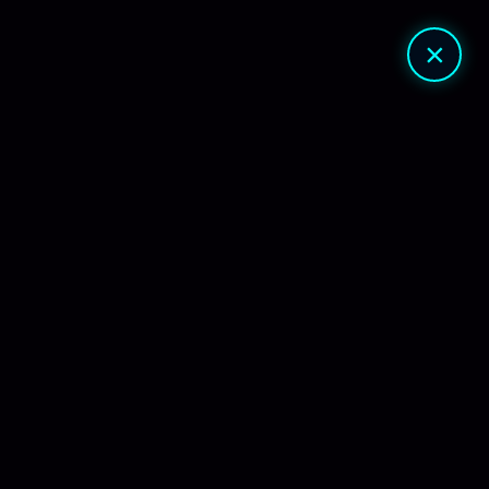
🔎
🔐
×
ordPress
300 📥
NAR
🗓
JUN 5, 2025
R$
14.90
R$
80.00
r Ao Carrinho