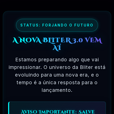
maioria dos pacotes de software comercial,
onde você tem permissão para carregar o
software em um único computador, não pode
fazer cópias e nunca vê o código-fonte. O
STATUS: FORJANDO O FUTURO
software livre permite uma liberdade incrível
A NOVA BLITER 3.0 VEM
para o usuário final. Como o código-fonte
AÍ
está disponível universalmente, também há
muito mais chances de os bugs serem
Estamos preparando algo que vai
detectados e corrigidos.
impressionar. O universo da Bliter está
evoluindo para uma nova era, e o
tempo é a única resposta para o
✅ TESTADOS E APROVADOS
lançamento.
🗓️ MAR, 10 / 2025
Aviso Importante: Salve