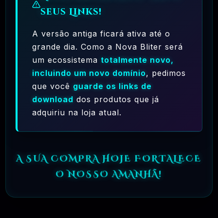
seus Links!
A versão antiga ficará ativa até o
grande dia. Como a Nova Bliter será
um ecossistema
totalmente novo,
incluindo um novo domínio
, pedimos
Ferramentas Premium De IA Ilimitadas
que você
guarde os links de
R$97,00
❓
download
dos produtos que já
RECOMENDO
adquiriu na loja atual.
🗓️ MAR, 10 / 2025
Hostinger – A Melhor Hospedagem De Sites
Do Mercado!
A SUA COMPRA HOJE FORTALECE
R$ 9,99
❓
RECOMENDO
O NOSSO AMANHÃ!
🗓️ MAR, 9 / 2025
🌐 MachineSMM – Os Melhores Serviços De
SMM Do Brasil