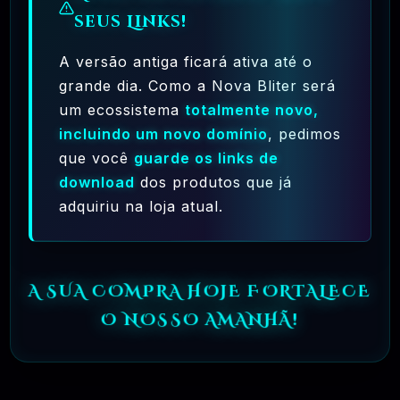
seus Links!
Ferramentas Premium De IA Ilimitadas
A versão antiga ficará ativa até o
R$97,00
❓
RECOMENDO
grande dia. Como a Nova Bliter será
um ecossistema
totalmente novo,
🗓️ MAR, 10 / 2025
Hostinger – A Melhor Hospedagem De Sites
incluindo um novo domínio
, pedimos
Do Mercado!
que você
guarde os links de
download
dos produtos que já
R$ 9,99
❓
RECOMENDO
adquiriu na loja atual.
🗓️ MAR, 9 / 2025
🌐 MachineSMM – Os Melhores Serviços De
SMM Do Brasil
A SUA COMPRA HOJE FORTALECE
R$4.90
❓
RECOMENDO
O NOSSO AMANHÃ!
🗓️ MAR, 9 / 2025
NinjaGram (Instagram Bot) Windows