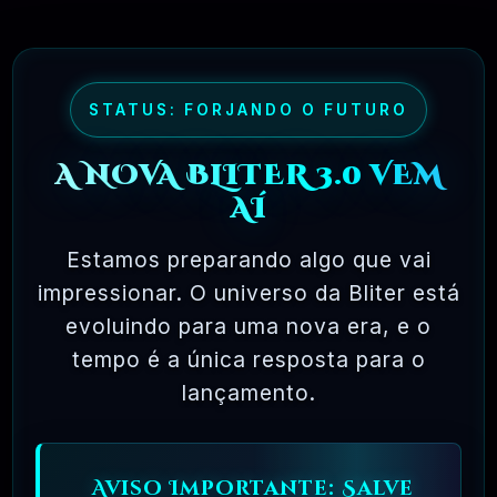
software livre permite uma liberdade incrível
para o usuário final. Como o código-fonte
está disponível universalmente, também há
muito mais chances de os bugs serem
STATUS: FORJANDO O FUTURO
detectados e corrigidos.
A NOVA BLITER 3.0 VEM
AÍ
✅ TESTADOS E APROVADOS
Estamos preparando algo que vai
impressionar. O universo da Bliter está
🗓️ MAR, 10 / 2025
evoluindo para uma nova era, e o
tempo é a única resposta para o
lançamento.
Aviso Importante: Salve