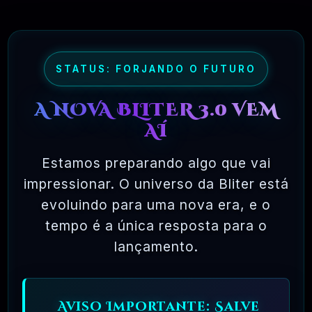
liberdade incrível para o usuário final. Como o
código-fonte está disponível universalmente,
também há muito mais chances de os bugs serem
STATUS: FORJANDO O FUTURO
detectados e corrigidos.
A NOVA BLITER 3.0 VEM
AÍ
✅ TESTADOS E APROVADOS
Estamos preparando algo que vai
impressionar. O universo da Bliter está
🗓️ MAR, 10 / 2025
evoluindo para uma nova era, e o
tempo é a única resposta para o
lançamento.
Aviso Importante: Salve