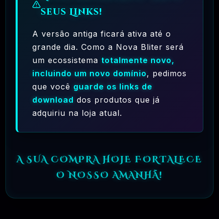
seus Links!
Ferramentas Premium De IA Ilimitadas
A versão antiga ficará ativa até o
R$97,00
❓
RECOMENDO
grande dia. Como a Nova Bliter será
um ecossistema
totalmente novo,
🗓️ MAR, 10 / 2025
incluindo um novo domínio
, pedimos
que você
guarde os links de
Hostinger – A Melhor Hospedagem De Sites
download
dos produtos que já
Do Mercado!
adquiriu na loja atual.
R$ 9,99
❓
RECOMENDO
🗓️ MAR, 9 / 2025
A SUA COMPRA HOJE FORTALECE
🌐 MachineSMM – Os Melhores Serviços De
O NOSSO AMANHÃ!
SMM Do Brasil
R$4.90
❓
RECOMENDO