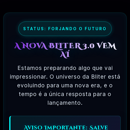
maioria dos pacotes de software comercial,
onde você tem permissão para carregar o
software em um único computador, não pode
fazer cópias e nunca vê o código-fonte. O
STATUS: FORJANDO O FUTURO
software livre permite uma liberdade incrível
A NOVA BLITER 3.0 VEM
para o usuário final. Como o código-fonte
AÍ
está disponível universalmente, também há
muito mais chances de os bugs serem
Estamos preparando algo que vai
detectados e corrigidos.
impressionar. O universo da Bliter está
evoluindo para uma nova era, e o
tempo é a única resposta para o
✅ TESTADOS E APROVADOS
lançamento.
🗓️ MAR, 10 / 2025
Aviso Importante: Salve