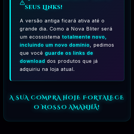
seus Links!
A versão antiga ficará ativa até o
grande dia. Como a Nova Bliter será
um ecossistema
totalmente novo,
Ferramentas Premium De IA Ilimitadas
incluindo um novo domínio
, pedimos
que você
guarde os links de
R$97,00
❓
RECOMENDO
download
dos produtos que já
adquiriu na loja atual.
🗓️ MAR, 10 / 2025
Hostinger – A Melhor Hospedagem De Sites
Do Mercado!
A SUA COMPRA HOJE FORTALECE
R$ 9,99
❓
RECOMENDO
O NOSSO AMANHÃ!
🗓️ MAR, 9 / 2025
🌐 MachineSMM – Os Melhores Serviços De
SMM Do Brasil