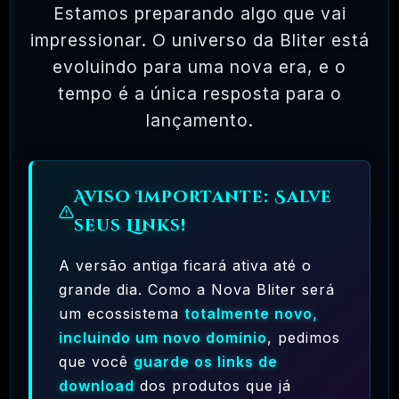
Estamos preparando algo que vai
✅ TESTADOS E APROVADOS
impressionar. O universo da Bliter está
evoluindo para uma nova era, e o
🗓️ MAR, 10 / 2025
tempo é a única resposta para o
lançamento.
Aviso Importante: Salve
seus Links!
A versão antiga ficará ativa até o
Ferramentas Premium De IA Ilimitadas
grande dia. Como a Nova Bliter será
RECOMENDO
R$97,00
❓
um ecossistema
totalmente novo,
incluindo um novo domínio
, pedimos
que você
guarde os links de
🗓️ MAR, 10 / 2025
download
dos produtos que já