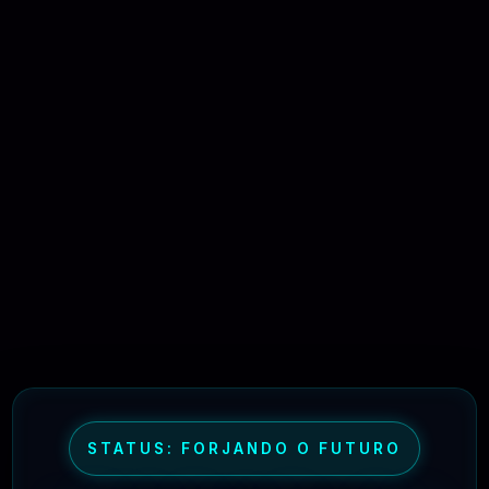
Tire Suas Dúvidas Antes De Se Associar
01 - OQUE É BLITER GPL ?
02 - COMPRE APENAS 1 PRODUTO
PARA BAIXAR
03 - COMO FUNCIONA OS PLANOS DE
ASSINATURA?
STATUS: FORJANDO O FUTURO