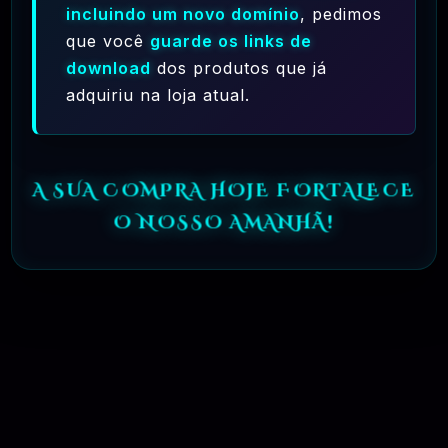
incluindo um novo domínio
, pedimos
que você
guarde os links de
download
dos produtos que já
08 - SEGURANÇA E GARANTIAS
adquiriu na loja atual.
09 - OQUE É A LICENÇA DE USO DA
A SUA COMPRA HOJE FORTALECE
O NOSSO AMANHÃ!
NORMA GPL?
✅ TESTADOS E APROVADOS
🗓️ MAR, 10 / 2025