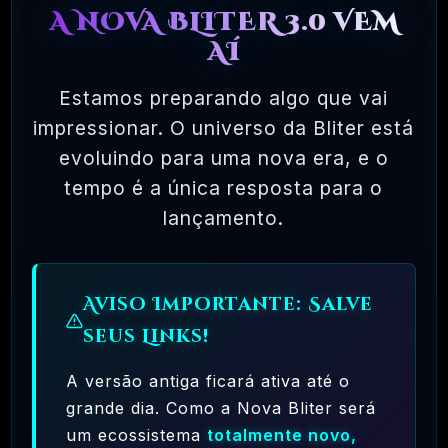
04 - QUAIS OS MEIOS DE PAGAMENTO
A NOVA BLITER 3.0 VEM
DISPONIVEL?
AÍ
Estamos preparando algo que vai
impressionar. O universo da Bliter está
05 - COMO FUNCIONA A ENTREGA DE
evoluindo para uma nova era, e o
1 UNICO PRODUTO?
tempo é a única resposta para o
lançamento.
06 - E SE O LINK DE BAIXAR LEVAR A
Aviso Importante: Salve
OUTRO PRODUTO OU NÃO FUNCIONAR?
seus Links!
A versão antiga ficará ativa até o
07 - COMO FUNCIONA AS
grande dia. Como a Nova Bliter será
um ecossistema
totalmente novo,
ATUALIZAÇÕES DO PRODUTO