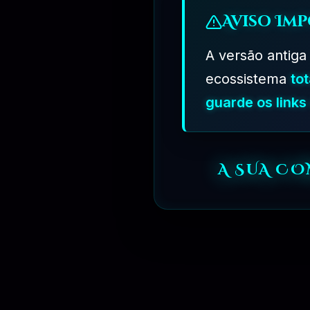
=>
Por que Comprar de Nós?
Aviso Imp
Você receberá produtos originais de desenvolvedores, mas
A versão antiga
regulares e links diretos para download. Você sempre enco
ecossistema
to
guarde os link
=>
Por que os produtos custam menos que os Desenvolv
Não fornecemos chaves de licença e atualizações automat
portanto, nossos recursos de suporte técnico são limitad
A SUA C
02 - COMPRE APENAS 1 PRODUTO PARA BAIXAR
=>
Oferecemos a oportunidade de pagar por apenas o prod
03 - COMO FUNCIONA OS PLANOS DE ASSINATURA?
=>
Ao Adquirir um dos Planos de Assinatura você tera Aces
qualquer Produto e Vera o Botão de Baixar o Produto.
04 - QUAIS OS MEIOS DE PAGAMENTO DISPONIVEL?
=>
Aceitamos Pagamentos Via
Paypal
,
Pix
,
Mercado Pago