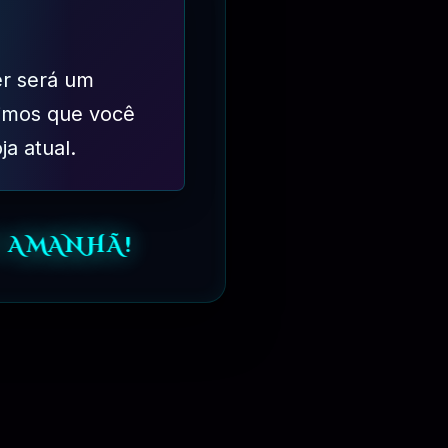
 anúncios, vírus ou código malicioso. Temos atualizações
er será um
imos que você
ja atual.
s. Não somos desenvolvedores dos produtos oferecidos,
rigimos bugs do desenvolvedor.
 AMANHÃ!
Realizar o Pagamento!
 GPL.
Após o Pagamento, Basta Acessar a Página de