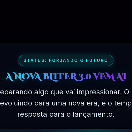
STATUS: FORJANDO O FUTURO
A NOVA BLITER 3.0 VEM AÍ
eparando algo que vai impressionar. O 
tware necessário para desenvolver sites com CMS WordPres
ível . Todos os produtos que você pode usar em um número
á evoluindo para uma nova era, e o temp
 sites mais populares que oferece os melhores produtos d
resposta para o lançamento.
ecionados de desenvolvedores mundialmente famosos e um 