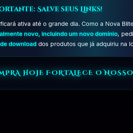
ortante: Salve seus Links!
 a um preço muito reduzido. Todos os arquivos não contêm
 ficará ativa até o grande dia. Como a Nova Blit
ntrará algo que não está disponível gratuitamente!
talmente novo, incluindo um novo domínio
, ped
s de download
dos produtos que já adquiriu na lo
edores?
icas e determinadas limitações para os produtos baixado
os. Não alteramos a funcionalidade dos produtos e não cor
OMPRA HOJE FORTALECE O NOSSO
uto que Deseja, Basta Clicar no Botão
(Compre Agora)
e 
so Total para Baixar qualquer Produto Disponivel na
Bliter
e
Boleto.