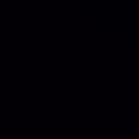
Ferramentas Premium De IA Ilimitadas
RECOMENDO
R$97,00
❓
🗓️ MAR, 9 / 2025