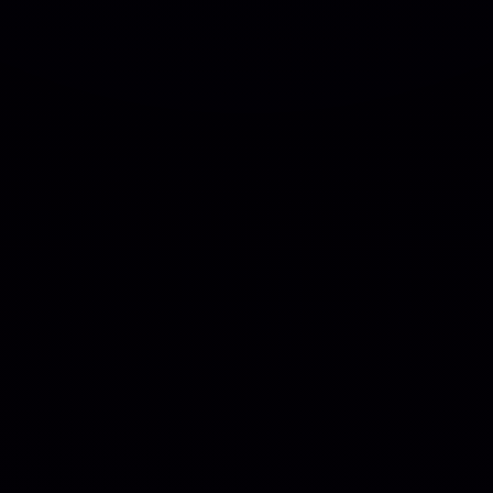
Hostinger – A Melhor Hospedagem De Sites Do
Mercado!
RECOMENDO
R$ 9,99
❓
🗓️ MAR, 9 / 2025