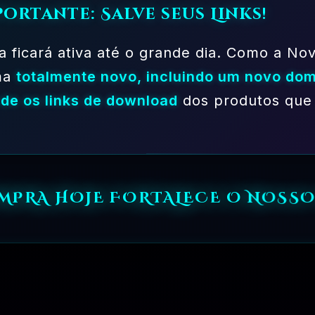
portante: Salve seus Links!
ATURA?
NIVEL?
a ficará ativa até o grande dia. Como a Nov
ma
totalmente novo, incluindo um novo dom
CO PRODUTO?
de os links de download
dos produtos que 
RO PRODUTO OU NÃO FUNCIONAR?
 PRODUTO
OMPRA HOJE FORTALECE O NOSSO
PL?
✅ TESTADOS E APROVADOS
🗓️ MAR, 10 / 2025