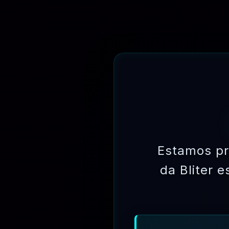
Estamos pr
PERGUNTAS FREQUENTES
da Bliter 
Tire Suas Dúvidas Antes De Se Associar
01 - OQUE É BLITER GPL ?
02 - COMPRE APENAS 1 PRODUTO PARA BAI