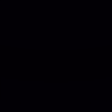
MagicAI – OpenAI Content, Text, Image, Chat,
Code Generator As SaaS PHP Script
OFICIAL
R$26.90
❓
🗓️ MAR, 9 / 2025
Elementor Pro + Modelos Import WordPress
Plugin