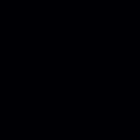
🏡 CASA
❓ SOBR
Vankine – 

ERSÃO:
1.3.2