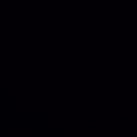
⏳
31 DIAS