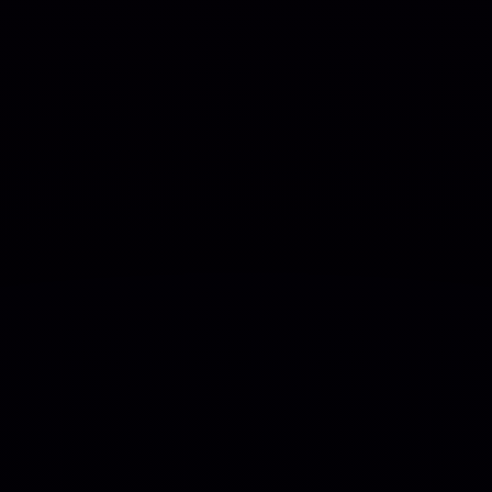
E
🏪 LOJA
📥 GRÁTIS
Insurance & Consulting Business Word
🗂
 AUTOR
💰 ASSI
Adicion
BRL