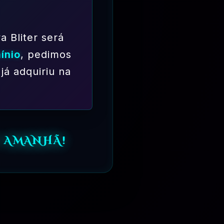
a Bliter será
ínio
, pedimos
já adquiriu na
 AMANHÃ!
🗓️ MAR, 9 / 2025