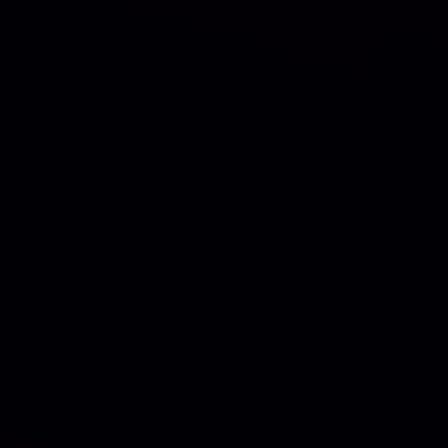
rá
139
Pontos No
Valor de
R$
1.39
UPORTE
AVALIAÇÃO
 dedicado a
startups, empresas de
resas de investimentos, jurídicas,
gia e sites de desenvolvimento de
páginas mais poderoso, fornecendo
nalizar suas páginas no front-
ejado rapidamente e revisar seus