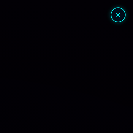
🔎
🔐
×
Press Theme
159 📥
🗓
JAN 28, 2025
NAR
R$
13.90
R$
20.00
ar Ao Carrinho