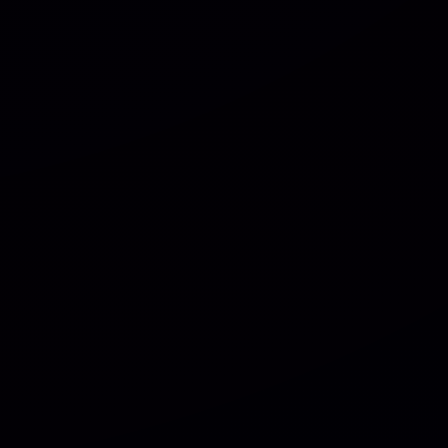
Pacote Woocommerce Oficial 300+ Plugins
Premium WordPress
OFICIAL
R$37.90
❓