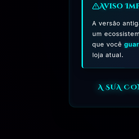
Aviso Im
03 - COMO FUNCIONA OS PLANOS DE ASSIN
04 - QUAIS OS MEIOS DE PAGAMENTO DISPO
A versão antig
um ecossiste
05 - COMO FUNCIONA A ENTREGA DE 1 UNI
que você
guar
06 - E SE O LINK DE BAIXAR LEVAR A OUT
loja atual.
07 - COMO FUNCIONA AS ATUALIZAÇÕES DO
08 - SEGURANÇA E GARANTIAS
A SUA C
09 - OQUE É A LICENÇA DE USO DA NORMA G
🗓️ MAR, 10 / 2025