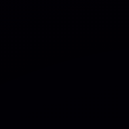
📑 DESCRIÇÃO
⛓ TR
Vankine é um tema WordPress de ne
consultoria e empresas que operam
corporativas, contábeis, de segur
software.
Vankine vem junto com o construt
a você uma ferramenta útil avançad
end. Um personalizador amigável e 
resultados instantaneamente.