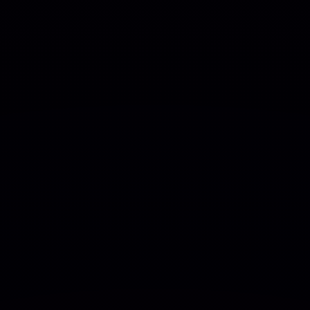
Ganha
OCAR
🚫 ATIVAÇÃO
💬 S
gócios de seguros, finanças e consultoria
 nos setores de finanças, consultoria, emp
os e todas as empresas modernas de tecnolo
or de páginas
Elementor
. O construtor de 
a com modo de arrastar e soltar para perso
em tempo real ajuda você a criar o site des