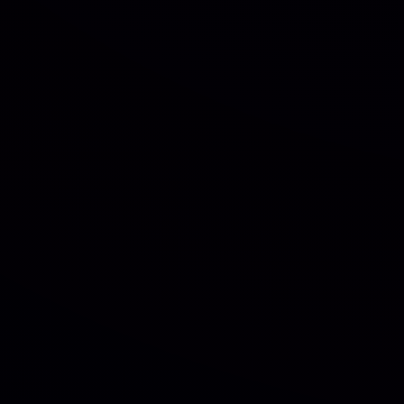
NinjaGram (Instagram Bot) Windows
OFICIAL
R$14.90
❓
🗓️ MAR, 9 / 2025
Crocoblock – JetElementor Pacote 21 Plugins
Premium WordPress
OFICIAL
R$31.90
❓