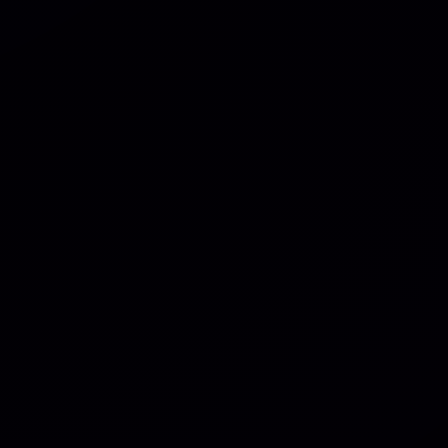
🌐 MachineSMM – Os Melhores Serviços De
SMM Do Brasil
RECOMENDO
R$4.90
❓
🗓️ MAR, 9 / 2025