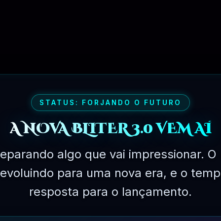
Ganhará
100
Pontos No
Valor de
R$
1.00
STATUS: FORJANDO O FUTURO
A NOVA BLITER 3.0 VEM AÍ
zado com a ferramenta Dashboard. Se você tiver nosso plug-in Páginas
eparando algo que vai impressionar. O 
 verá cada Metabox (Administrador, Editor, Autor, Colaborador ou Ass
á evoluindo para uma nova era, e o temp
resposta para o lançamento.
o WordPress 3.3)