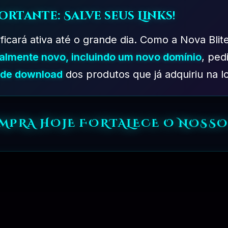
ado no WordPress 3.3)
ortante: Salve seus Links!
 ficará ativa até o grande dia. Como a Nova Blit
talmente novo, incluindo um novo domínio
, ped
s de download
dos produtos que já adquiriu na lo
 usuários; Assinante, Colaborador, Autor, Editor e Administrador
MPRA HOJE FORTALECE O NOSS
 ser visto pelos editores
 Administradores
do painel
 outros plugins
e mostra todos os menus dependendo de quais plug-ins você instalou).
ra todos os menus dependendo de quais plugins você instalou).
e soltando a interface.
m pode ser baseado em funções e recursos do usuário)