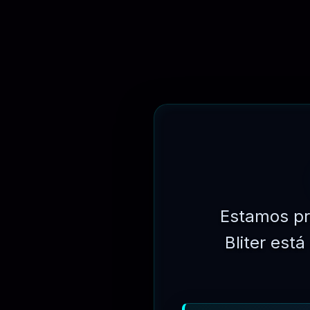
América
EURO
📑 DESCRIÇÃO
⛓ TROCAR
🚫 ATIVAÇÃO
💬 SUPORTE
AVALIAÇÃO
Ferramenta de painel
Crie um número ilimitado de Metaboxes do painel personali
Estamos pr
Metabox. Isto torna possível personalizar completamente quem
Bliter est
Branding
Ativar branding
Adicione seu próprio Favicon
Adicione seu próprio logotipo de cabeçalho (depreciado n