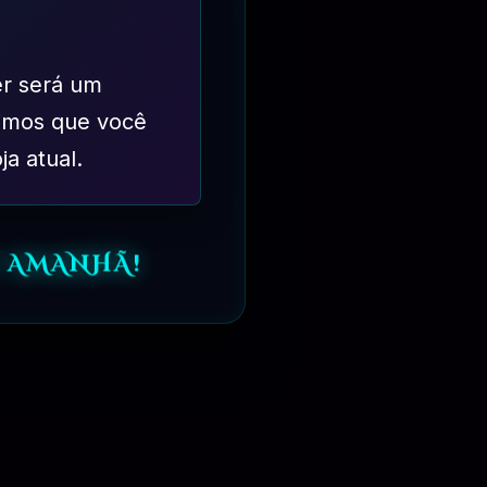
er será um
imos que você
ja atual.
O AMANHÃ!