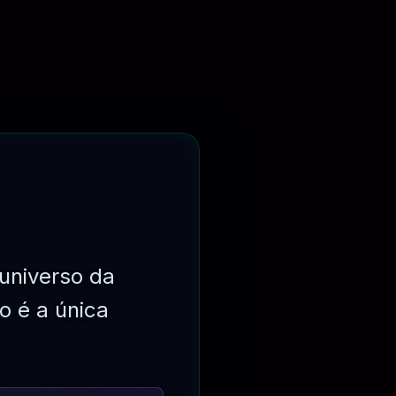
 por função do usuário, poderá adicionar o Controle de acesso a cada
universo da
inante).
o é a única