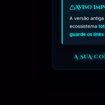
Definir altura personalizada da área de cabeçalho (depreci
Adicionar logotipo do desenvolvedor (rodapé)
Aviso Imp
Adicionar nome do desenvolvedor
Adicionar URL de desenvolvedor
A versão antiga
Remova o “WordPress” do título
Ocultar mensagem de atualização
ecossistema
to
Ocultar link de download da atualização
Ocultar ajuda contextual
guarde os link
Ocultar opções de tela
Ocultar ações favoritas
Definir personalizado a partir do endereço de email
Definir email personalizado a partir do nome
Adicione o Public Dashboard Metabox visível para todos os
A SUA CO
Adicionar o painel de controle privado Metabox que só pode
Adicionar o Metabox do Painel Privado apenas visível por
Use HTML e códigos de acesso nas caixas personalizadas 
Remover widgets do Dashboard do WordPress por-um
Remover Widgets Personalizados do Painel adicionados por
Navegação
Ocultar menus de nível superior (lista gerada dinâmica qu
Ocultar Menus de Subnível (lista gerada dinâmica que most
Ordene (Reordene) os Menus de Nível Superior, arrastando 
Ocultar itens individuais na barra de administração (també