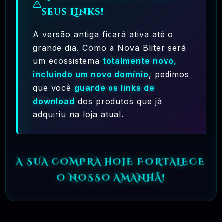
🗓️ MAR, 10 / 2025
seus Links!
A versão antiga ficará ativa até o
grande dia. Como a Nova Bliter será
um ecossistema
totalmente novo,
incluindo um novo domínio
, pedimos
que você
guarde os links de
download
dos produtos que já
Ferramentas Premium De IA Ilimitadas
adquiriu na loja atual.
R$97,00
❓
RECOMENDO
A SUA COMPRA HOJE FORTALECE
🗓️ MAR, 10 / 2025
Hostinger – A Melhor Hospedagem De Sites
O NOSSO AMANHÃ!
Do Mercado!
R$ 9,99
❓
RECOMENDO