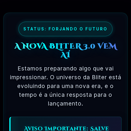
usar, copiar, modificar, redistribuir, sem limite.
Compare isso com o licenciamento da maioria
dos pacotes de software comercial, onde você
tem permissão para carregar o software em um
STATUS: FORJANDO O FUTURO
único computador, não pode fazer cópias e nunca
A NOVA BLITER 3.0 VEM
vê o código-fonte. O software livre permite uma
AÍ
liberdade incrível para o usuário final. Como o
código-fonte está disponível universalmente,
Estamos preparando algo que vai
também há muito mais chances de os bugs serem
impressionar. O universo da Bliter está
detectados e corrigidos.
evoluindo para uma nova era, e o
tempo é a única resposta para o
lançamento.
✅ TESTADOS E APROVADOS
Aviso Importante: Salve