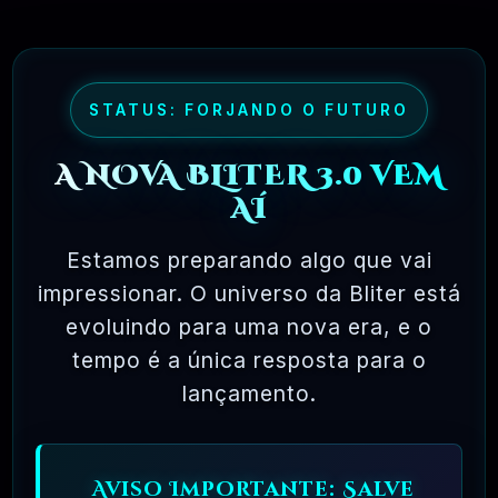
maioria dos pacotes de software comercial,
onde você tem permissão para carregar o
software em um único computador, não pode
fazer cópias e nunca vê o código-fonte. O
STATUS: FORJANDO O FUTURO
software livre permite uma liberdade incrível
A NOVA BLITER 3.0 VEM
para o usuário final. Como o código-fonte
AÍ
está disponível universalmente, também há
muito mais chances de os bugs serem
Estamos preparando algo que vai
detectados e corrigidos.
impressionar. O universo da Bliter está
evoluindo para uma nova era, e o
tempo é a única resposta para o
✅ TESTADOS E APROVADOS
lançamento.
🗓️ MAR, 10 / 2025
Aviso Importante: Salve