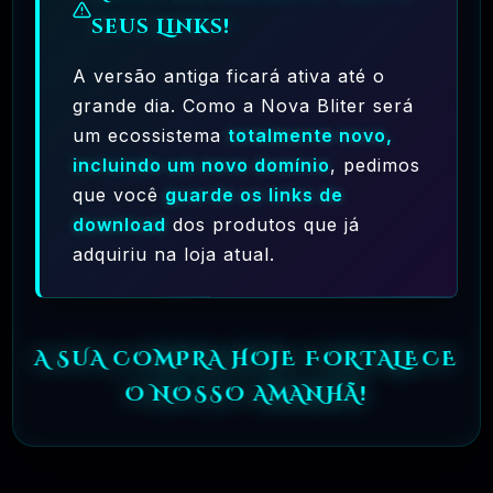
seus Links!
A versão antiga ficará ativa até o
grande dia. Como a Nova Bliter será
um ecossistema
totalmente novo,
Ferramentas Premium De IA Ilimitadas
incluindo um novo domínio
, pedimos
que você
guarde os links de
R$97,00
❓
RECOMENDO
download
dos produtos que já
adquiriu na loja atual.
🗓️ MAR, 10 / 2025
Hostinger – A Melhor Hospedagem De Sites
Do Mercado!
A SUA COMPRA HOJE FORTALECE
R$ 9,99
❓
RECOMENDO
O NOSSO AMANHÃ!
🗓️ MAR, 9 / 2025
🌐 MachineSMM – Os Melhores Serviços De
SMM Do Brasil