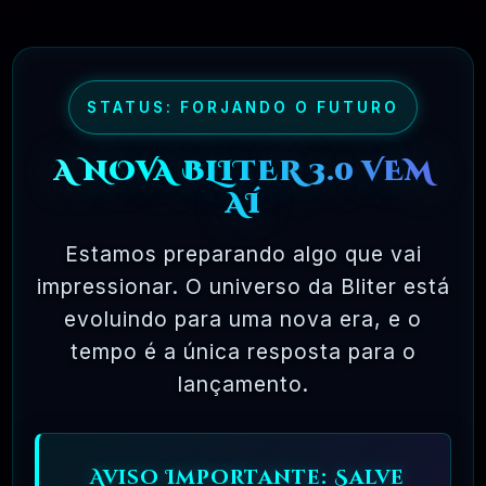
maioria dos pacotes de software comercial,
onde você tem permissão para carregar o
software em um único computador, não pode
fazer cópias e nunca vê o código-fonte. O
STATUS: FORJANDO O FUTURO
software livre permite uma liberdade incrível
A NOVA BLITER 3.0 VEM
para o usuário final. Como o código-fonte
AÍ
está disponível universalmente, também há
muito mais chances de os bugs serem
Estamos preparando algo que vai
detectados e corrigidos.
impressionar. O universo da Bliter está
evoluindo para uma nova era, e o
tempo é a única resposta para o
✅ TESTADOS E APROVADOS
lançamento.
🗓️ MAR, 10 / 2025
Aviso Importante: Salve