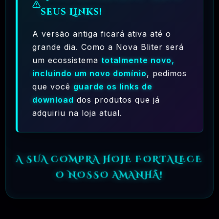
seus Links!
A versão antiga ficará ativa até o
grande dia. Como a Nova Bliter será
um ecossistema
totalmente novo,
incluindo um novo domínio
, pedimos
Ferramentas Premium De IA Ilimitadas
que você
guarde os links de
R$97,00
❓
download
dos produtos que já
RECOMENDO
adquiriu na loja atual.
🗓️ MAR, 10 / 2025
Hostinger – A Melhor Hospedagem De Sites
Do Mercado!
A SUA COMPRA HOJE FORTALECE
R$ 9,99
❓
RECOMENDO
O NOSSO AMANHÃ!
🗓️ MAR, 9 / 2025
🌐 MachineSMM – Os Melhores Serviços De
SMM Do Brasil