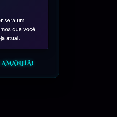
er será um
imos que você
ja atual.
 AMANHÃ!