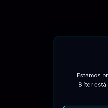
Real
Brasileiro
América
EURO
📑 DESCRIÇÃO
PLANOS DE ASSINATURAS
Estamos pr
OBTENHA ACESSO A TODOS OS PRODUTOS E COMECE B
Bliter est