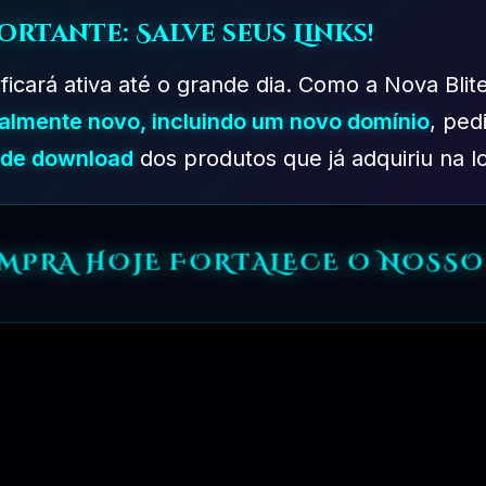
ortante: Salve seus Links!
 ficará ativa até o grande dia. Como a Nova Blit
talmente novo, incluindo um novo domínio
, ped
s de download
dos produtos que já adquiriu na lo
OMPRA HOJE FORTALECE O NOSSO
PLANO EXPERIMENTAL – 31 DIAS
R$
149.90