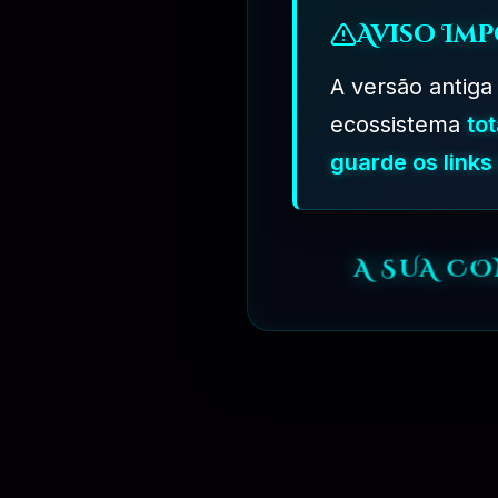
Aviso Imp
A versão antiga
ecossistema
to
guarde os link
A SUA C
⏳
31 DIAS