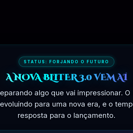
Ganhará
100
Pontos No
Valor de
R$
1.00
STATUS: FORJANDO O FUTURO
🚫 ATIVAÇÃO
💬 SUPORTE
⛓ TROCAR
A NOVA BLITER 3.0 VEM AÍ
eparando algo que vai impressionar. O 
AIXAR AGORA!!
á evoluindo para uma nova era, e o temp
resposta para o lançamento.