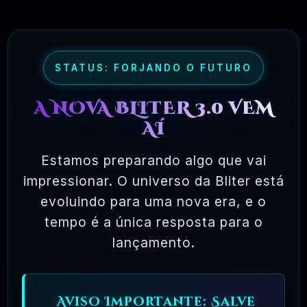
maioria dos pacotes de software comercial,
onde você tem permissão para carregar o
software em um único computador, não pode
fazer cópias e nunca vê o código-fonte. O
STATUS: FORJANDO O FUTURO
software livre permite uma liberdade incrível
A NOVA BLITER 3.0 VEM
para o usuário final. Como o código-fonte
AÍ
está disponível universalmente, também há
muito mais chances de os bugs serem
Estamos preparando algo que vai
detectados e corrigidos.
impressionar. O universo da Bliter está
evoluindo para uma nova era, e o
tempo é a única resposta para o
✅ TESTADOS E APROVADOS
lançamento.
🗓️ MAR, 10 / 2025
Aviso Importante: Salve