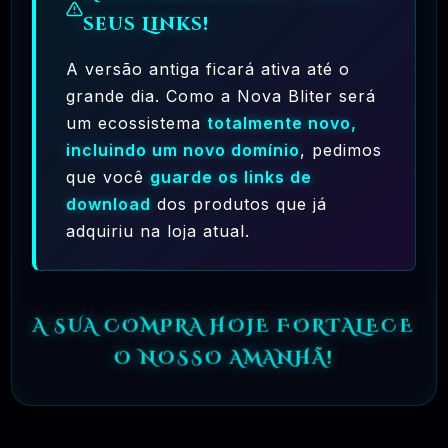
seus Links!
A versão antiga ficará ativa até o
grande dia. Como a Nova Bliter será
um ecossistema
totalmente novo,
Ferramentas Premium De IA Ilimitadas
incluindo um novo domínio
, pedimos
que você
guarde os links de
R$97,00
❓
RECOMENDO
download
dos produtos que já
adquiriu na loja atual.
🗓️ MAR, 10 / 2025
Hostinger – A Melhor Hospedagem De Sites
Do Mercado!
A SUA COMPRA HOJE FORTALECE
R$ 9,99
❓
RECOMENDO
O NOSSO AMANHÃ!
🗓️ MAR, 9 / 2025
🌐 MachineSMM – Os Melhores Serviços De
SMM Do Brasil