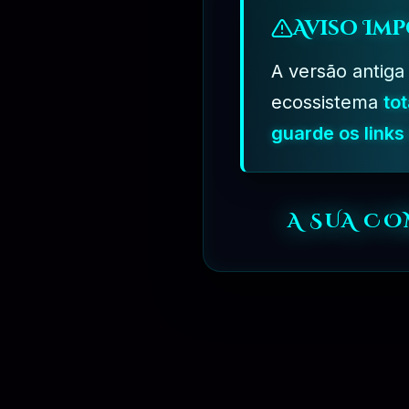
Aviso Imp
A versão antiga
ecossistema
to
guarde os link
⏳
3 MESES
A SUA C
⏳
6 MESES
⏳
1 ANO