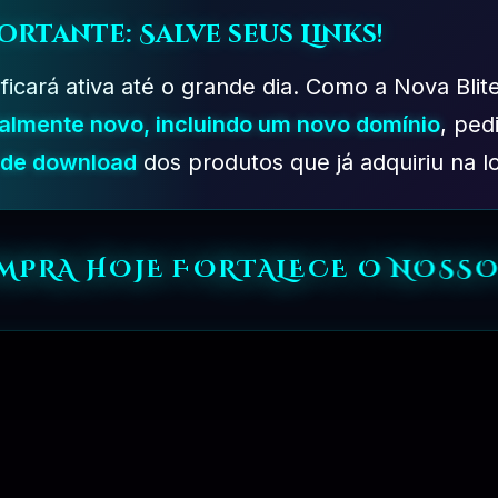
ortante: Salve seus Links!
 ficará ativa até o grande dia. Como a Nova Blit
talmente novo, incluindo um novo domínio
, ped
s de download
dos produtos que já adquiriu na lo
PLANO PROFISSIONAL – 03 MESES
R$
249.90
OMPRA HOJE FORTALECE O NOSSO
PLANO DESENVOLVEDOR – 06 MESES
R$
349.90
PLANO EMPRESARIAL – 01 ANO
R$
499.90