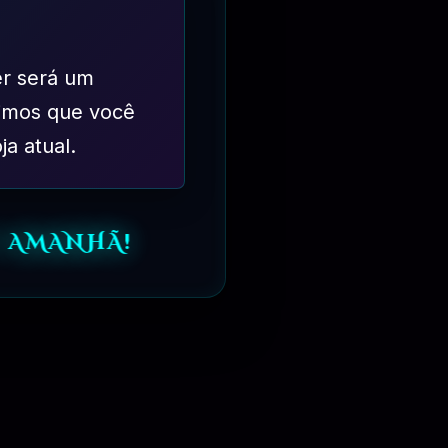
er será um
imos que você
ja atual.
 AMANHÃ!