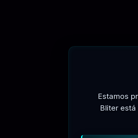
⏳
31 DIAS
Estamos pr
Bliter est