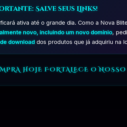
ortante: Salve seus Links!
 ficará ativa até o grande dia. Como a Nova Blit
talmente novo, incluindo um novo domínio
, ped
s de download
dos produtos que já adquiriu na lo
PLANO PROFISSIONAL – 03 MESES
OMPRA HOJE FORTALECE O NOSSO