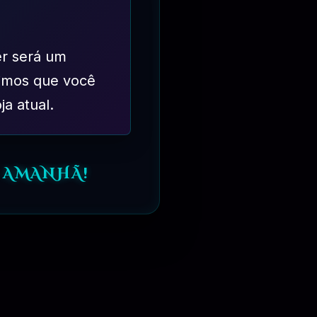
er será um
imos que você
ja atual.
⏳
3 MESES
 AMANHÃ!