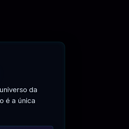
⏳
31 DIAS
universo da
o é a única