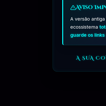
Aviso Imp
A versão antiga
ecossistema
to
guarde os link
R$
249.90
A SUA C