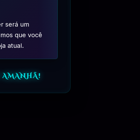
er será um
imos que você
ja atual.
 AMANHÃ!
e código aberto desenvolvida pelo Projeto GNU, fundado por