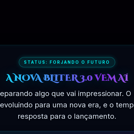
códigos de acesso /
ns
M:
https://wpfusion.com/documentation/getting-started/syncing-contact-fi
ation / Getting Started / meta-box /
STATUS: FORJANDO O FUTURO
getting-started/tracking-user-activity/
on/ faq / tabela de compatibilidade crm / Registro de
A NOVA BLITER 3.0 VEM AÍ
eparando algo que vai impressionar. O 
á evoluindo para uma nova era, e o temp
o produto do Mesmo Valor.
LENTE AO VALOR DA COMPRA)
resposta para o lançamento.