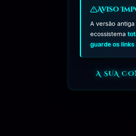
SITUAÇÕES DE TROCAS VÁLIDAS
Aviso Imp
🔰
válido somente para compras do produto
A versão antiga
Plugin Necessita de Ativação para Funcionar os Recursos
Tema Necessita de Ativação para Funcionar os Recursos
ecossistema
to
Tema ou Plugin Funciona Todos os Recursos
Funciona Certinho Mais Não Gostei
guarde os link
🛍 SUPORTE DE TROCAS
COMO FUNCIONA O SISTEMA GPL ❓
A SUA C
⛔ Não Disponibilizamos Licença de Ativação, para Atualizações Aut
✅ Garantimos o Funcionamento Total dos Recursos da Versão Dispon
✅ Em Casos de Não Funcionar Corretamente os Recursos do Produt
💎 Garantimos a Troca em Pontos na sua Conta Bliter GPL, Para Usa
OQUE É A NORMA GPL ❓
A norma
GPL
se refere ao
GNU General Public License (Licença 