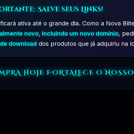
ortante: Salve seus Links!
 ficará ativa até o grande dia. Como a Nova Blit
talmente novo, incluindo um novo domínio
, ped
s de download
dos produtos que já adquiriu na lo
OMPRA HOJE FORTALECE O NOSSO
omaticas.
ível.
o ❓
r em Outro Produto Disponível.
Pública Geral GNU, em português).
Ela é uma licença de software d