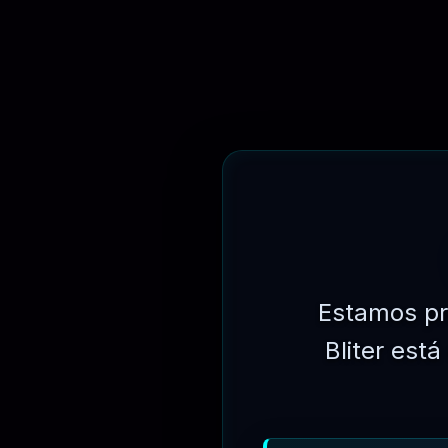
Recursos:
https://wpfusion.com/features/
Vídeos, demonstrações e tutoriais:
https://wpfusion.com/videos/
Códigos de acesso:
https://wpfusion.com/documentation/ introdução / 
Receitas e idéias de uso:
https://wpfusion.com/recipes-and-ideas/
Integrações incluídas:
https://wpfusion.com/documentation/#integratio
Addons disponíveis:
https://wpfusion.com / documentation / # addons
Documentação:
https://wpfusion.com/documentation/
Sincronizando metadados de usuário com campos de contato do CR
Restringindo o acesso ao conteúdo:
https: // wpfusion. com / document
Rastreando a atividade do usuário:
https://wpfusion.com/documentation/
Tabela de compatibilidade do CRM:
https://wpfusion.com/documentati
alterações:
https://wpfusion.com/documentation/faq/changelog/
Estamos pr
Troque Aqui o Produto Se Estiver com Defeito
Bliter est
Se Tiver Problema com o Produto, Terá Direito Á 01 Troca por outr
(RECEBERÁ DIRETO NA SUA CONTA OS PONTOS EQUIVA