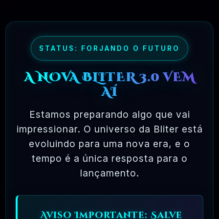
maioria dos pacotes de software comercial,
onde você tem permissão para carregar o
software em um único computador, não pode
fazer cópias e nunca vê o código-fonte. O
STATUS: FORJANDO O FUTURO
software livre permite uma liberdade incrível
A NOVA BLITER 3.0 VEM
para o usuário final. Como o código-fonte
AÍ
está disponível universalmente, também há
muito mais chances de os bugs serem
Estamos preparando algo que vai
detectados e corrigidos.
impressionar. O universo da Bliter está
evoluindo para uma nova era, e o
tempo é a única resposta para o
✅ TESTADOS E APROVADOS
lançamento.
🗓️ MAR, 10 / 2025
Aviso Importante: Salve