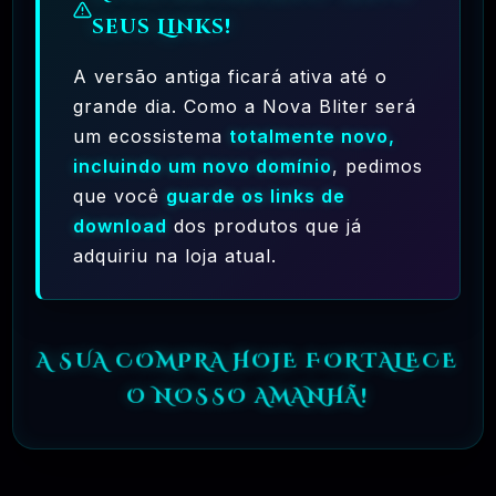
seus Links!
A versão antiga ficará ativa até o
grande dia. Como a Nova Bliter será
um ecossistema
totalmente novo,
Ferramentas Premium De IA Ilimitadas
incluindo um novo domínio
, pedimos
que você
guarde os links de
R$97,00
❓
RECOMENDO
download
dos produtos que já
adquiriu na loja atual.
🗓️ MAR, 10 / 2025
Hostinger – A Melhor Hospedagem De Sites
Do Mercado!
A SUA COMPRA HOJE FORTALECE
R$ 9,99
❓
RECOMENDO
O NOSSO AMANHÃ!
🗓️ MAR, 9 / 2025
🌐 MachineSMM – Os Melhores Serviços De
SMM Do Brasil