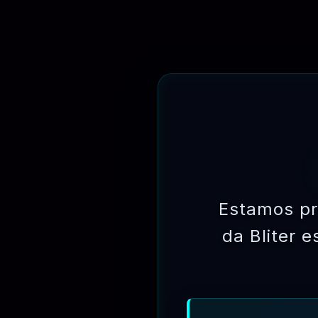
🗓
Out 22, 2024
🔗 AUTOR
💰 ASSINAR
🗓
Out 22, 2024
Estamos pr
da Bliter 