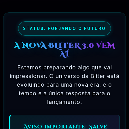
limite. Compare isso com o licenciamento da
maioria dos pacotes de software comercial,
onde você tem permissão para carregar o
STATUS: FORJANDO O FUTURO
software em um único computador, não pode
A NOVA BLITER 3.0 VEM
fazer cópias e nunca vê o código-fonte. O
AÍ
software livre permite uma liberdade incrível
para o usuário final. Como o código-fonte
Estamos preparando algo que vai
está disponível universalmente, também há
impressionar. O universo da Bliter está
muito mais chances de os bugs serem
evoluindo para uma nova era, e o
detectados e corrigidos.
tempo é a única resposta para o
lançamento.
✅ TESTADOS E APROVADOS
Aviso Importante: Salve
🗓️ MAR, 10 / 2025