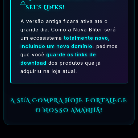
seus Links!
A versão antiga ficará ativa até o
grande dia. Como a Nova Bliter será
um ecossistema
totalmente novo,
incluindo um novo domínio
, pedimos
que você
guarde os links de
download
dos produtos que já
Ferramentas Premium De IA Ilimitadas
adquiriu na loja atual.
R$97,00
❓
RECOMENDO
🗓️ MAR, 10 / 2025
Hostinger – A Melhor Hospedagem De Sites
A SUA COMPRA HOJE FORTALECE
Do Mercado!
O NOSSO AMANHÃ!
R$ 9,99
❓
RECOMENDO
🗓️ MAR, 9 / 2025