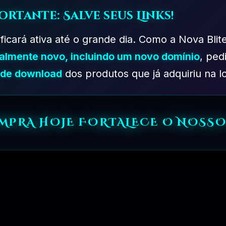
ortante: Salve seus Links!
 ficará ativa até o grande dia. Como a Nova Blit
PLANO PROFISSIONAL – 03 MESES
R$
249.90
talmente novo, incluindo um novo domínio
, ped
s de download
dos produtos que já adquiriu na lo
OMPRA HOJE FORTALECE O NOSSO