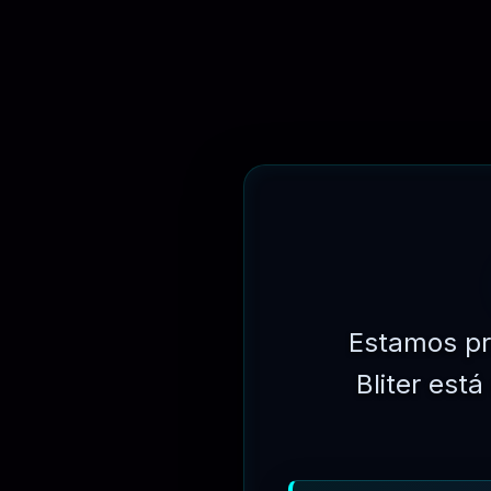
⏳
31 DIAS
Estamos pr
Bliter est