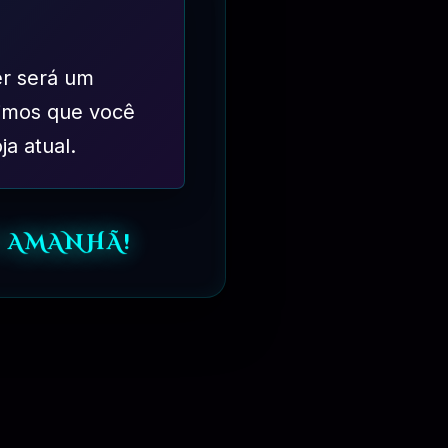
er será um
imos que você
ja atual.
 AMANHÃ!