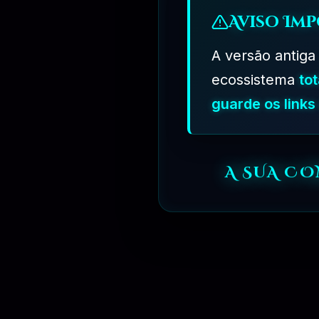
Aviso Imp
A versão antiga
ecossistema
to
⏳
3 MESES
guarde os link
A SUA C