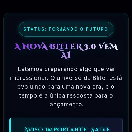
Liberdade De Compartilhamento
:
Você
Pode Compartilhar O Software Com
STATUS: FORJANDO O FUTURO
Terceiros Sem A Necessidade De Obter
Permissão Do Desenvolvedor Original,
A NOVA BLITER 3.0 VEM
Desde Que Você Cumpra Os Termos Da
AÍ
GPL
.
Estamos preparando algo que vai
impressionar. O universo da Bliter está
Proteção Contra Restrições De
evoluindo para uma nova era, e o
Patentes
:
A
GPL
Inclui Uma Cláusula Que
tempo é a única resposta para o
Impede Que Os Desenvolvedores
lançamento.
Adicionem Restrições De Patentes Ao
Software Licenciado, O Que Significa Que
Aviso Importante: Salve
Qualquer Pessoa Que Use, Modifique Ou