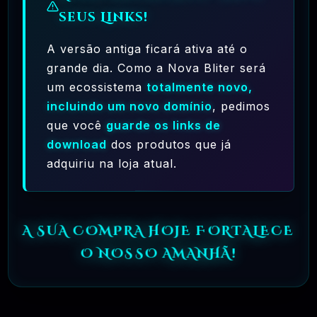
seus Links!
Distribua O Software Está Protegida Contra
A versão antiga ficará ativa até o
Possíveis Reivindicações De Patentes.
grande dia. Como a Nova Bliter será
um ecossistema
totalmente novo,
Compatibilidade Com Outras Licenças
incluindo um novo domínio
, pedimos
GPL
:
Se Você Criar Um Programa Derivado
que você
guarde os links de
De Software
GPL
, Ele Também Deve Ser
download
dos produtos que já
adquiriu na loja atual.
Licenciado Sob A
GPL
, Garantindo A
Continuidade Das Liberdades Do Software.
A SUA COMPRA HOJE FORTALECE
É Importante Observar Que, Embora O
GPL
O NOSSO AMANHÃ!
Conceda Muitos Direitos Aos Usuários, Ele
Também Impõe Obrigações Específicas,