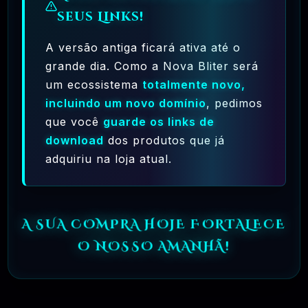
Premium WordPress
seus Links!
R$37.90
❓
OFICIAL
A versão antiga ficará ativa até o
grande dia. Como a Nova Bliter será
🗓️ MAR, 9 / 2025
Crocoblock – JetElementor Pacote 21
um ecossistema
totalmente novo,
Plugins Premium WordPress
incluindo um novo domínio
, pedimos
que você
guarde os links de
R$31.90
❓
OFICIAL
download
dos produtos que já
adquiriu na loja atual.
🗓️ MAR, 9 / 2025
Elementor Pro + Modelos Import WordPress
Plugin
R$27.90
❓
OFICIAL
A SUA COMPRA HOJE FORTALECE
O NOSSO AMANHÃ!
🎯 TOP VENDAS