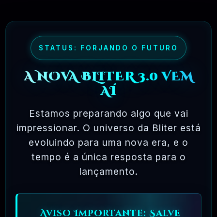
🗓️ MAR, 9 / 2025
🌐 MachineSMM – Os Melhores Serviços De
SMM Do Brasil
STATUS: FORJANDO O FUTURO
R$4.90
❓
RECOMENDO
A NOVA BLITER 3.0 VEM
🗓️ MAR, 9 / 2025
AÍ
NinjaGram (Instagram Bot) Windows
R$14.90
❓
OFICIAL
Estamos preparando algo que vai
impressionar. O universo da Bliter está
🗓️ MAR, 9 / 2025
evoluindo para uma nova era, e o
MagicAI – OpenAI Content, Text, Image,
Chat, Code Generator As SaaS PHP Script
tempo é a única resposta para o
lançamento.
R$26.90
❓
OFICIAL
🗓️ MAR, 9 / 2025
Pacote Woocommerce Oficial 300+ Plugins
Aviso Importante: Salve