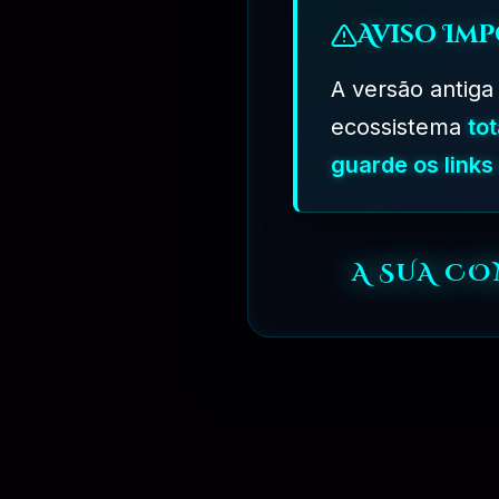
Aviso Imp
A versão antiga
ecossistema
to
guarde os link
R$
149.90
A SUA CO