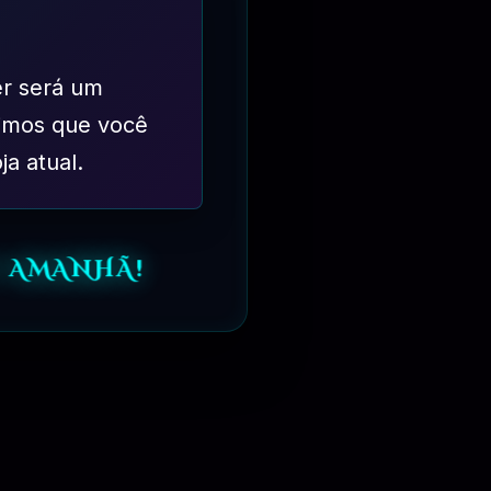
er será um
imos que você
ja atual.
⏳
31 DIAS
O AMANHÃ!