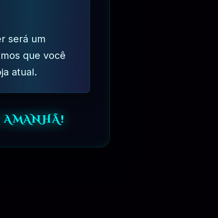
Gostam, Compartilham, Comentam ou @ mencionam você
er será um
imos que você
ja atual.
 AMANHÃ!
 (a Apple não aceita mais aplicativos de visualização da