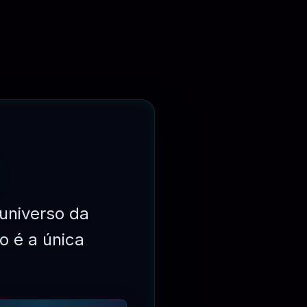
AVALIAÇÃO
ade online. Inicie-o em apenas 1 minuto com os recursos
universo da
o é a única