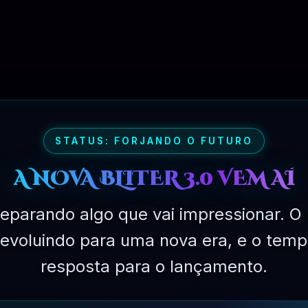
Ganhará
249
Pontos No
Valor de
R$
2.49
⛓ TROCAR
🚫 ATIVAÇÃO
💬 SUPORTE
STATUS: FORJANDO O FUTURO
elhor maneira de criar seu próprio site social ou comunid
A NOVA BLITER 3.0 VEM AÍ
ente.
eparando algo que vai impressionar. O 
á evoluindo para uma nova era, e o temp
mo um amigo
resposta para o lançamento.
 a sistemas de seguimento como Twitter / Facebook
-papo, notificações e atualizações de perfil
alquer postagem pública no Sngine