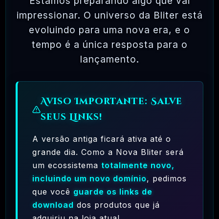
Estamos preparando algo que vai
Plugins Premium WordPress
impressionar. O universo da Bliter está
evoluindo para uma nova era, e o
R$31.90
❓
OFICIAL
tempo é a única resposta para o
lançamento.
🗓️ MAR, 9 / 2025
Elementor Pro + Modelos Import WordPress
Plugin
R$27.90
❓
OFICIAL
Aviso Importante: Salve
seus Links!
A versão antiga ficará ativa até o
🎯 TOP VENDAS
grande dia. Como a Nova Bliter será
um ecossistema
totalmente novo,
🗓️ JAN, 3 / 2024
incluindo um novo domínio
, pedimos
BeDesk – Customer Support Software &
que você
guarde os links de
Helpdesk Ticketing System PHP
download
dos produtos que já
R$
12.90
❓
2.0.0
adquiriu na loja atual.