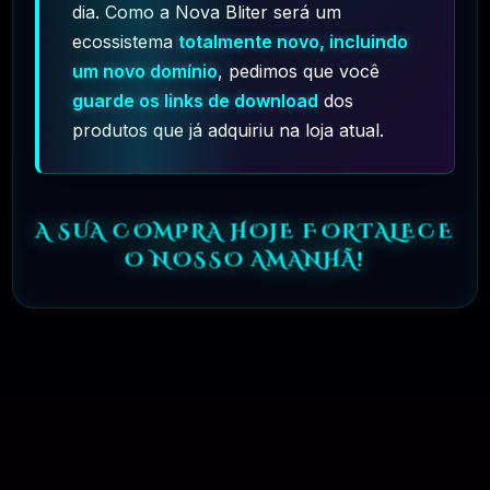
dia. Como a Nova Bliter será um
ecossistema
totalmente novo, incluindo
um novo domínio
, pedimos que você
guarde os links de download
dos
produtos que já adquiriu na loja atual.
Iori – Business Website For Company, Agency,
Startup With AI Writer Tool & Shopping Cart PHP
Script
R$
19.90
A SUA COMPRA HOJE FORTALECE
❓
1.10.4
O NOSSO AMANHÃ!
🗓️ JUL, 28 / 2025
Amelia – Enterprise-Level Appointment Booking
WordPress Plugin
R$
19.90
❓
8.4
🗓️ AGO, 5 / 2025
WP Activity Log Pro – The #1 WordPress Activity
Log Plugin
R$
13.90
❓
5.4.2
🗓️ JUL, 28 / 2025
Numérique – SEO Digital Marketing WordPress