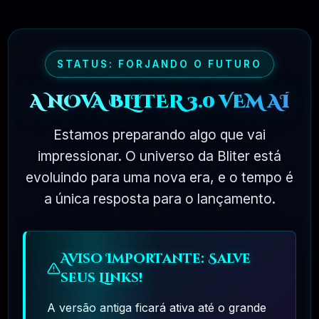
🗓️ MAR, 9 / 2025
Elementor Pro + Modelos Import WordPress
Plugin
❓
R$27.90
OFICIAL
STATUS: FORJANDO O FUTURO
🎯 TOP VENDAS
A NOVA BLITER 3.0 VEM AÍ
🗓️ NOV, 19 / 2023
Ethrik – Creative & NFT Affiliate WordPress
Estamos preparando algo que vai
Theme
impressionar. O universo da Bliter está
R$
11.90
❓
2.2
evoluindo para uma nova era, e o tempo é
🗓️ JUL, 12 / 2025
a única resposta para o lançamento.
66aix – AI Content, Chat Bot, Images Generator &
Speech To Text (SAAS)
R$
19.90
❓
36.0.0
Aviso Importante: Salve
🗓️ JUL, 11 / 2025
seus Links!
A versão antiga ficará ativa até o grande