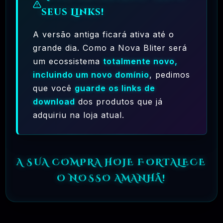
seus Links!
A versão antiga ficará ativa até o
grande dia. Como a Nova Bliter será
um ecossistema
totalmente novo,
Ferramentas Premium De IA Ilimitadas
incluindo um novo domínio
, pedimos
R$97,00
❓
que você
guarde os links de
RECOMENDO
download
dos produtos que já
🗓️ MAR, 10 / 2025
adquiriu na loja atual.
Hostinger – A Melhor Hospedagem De Sites
Do Mercado!
R$ 9,99
❓
RECOMENDO
A SUA COMPRA HOJE FORTALECE
O NOSSO AMANHÃ!
🗓️ MAR, 9 / 2025
🌐 MachineSMM – Os Melhores Serviços De
SMM Do Brasil
R$4.90
❓
RECOMENDO