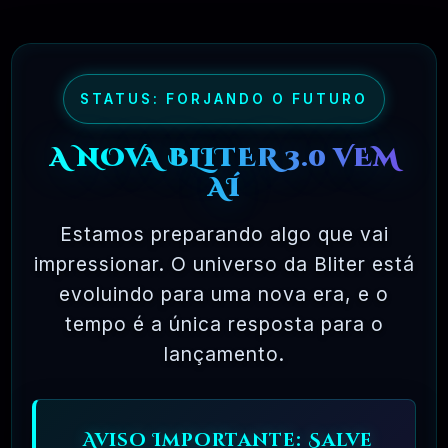
onde você tem permissão para carregar o
software em um único computador, não pode
fazer cópias e nunca vê o código-fonte. O
STATUS: FORJANDO O FUTURO
software livre permite uma liberdade incrível
para o usuário final. Como o código-fonte
A NOVA BLITER 3.0 VEM
está disponível universalmente, também há
AÍ
muito mais chances de os bugs serem
Estamos preparando algo que vai
detectados e corrigidos.
impressionar. O universo da Bliter está
evoluindo para uma nova era, e o
✅ TESTADOS E APROVADOS
tempo é a única resposta para o
lançamento.
🗓️ MAR, 10 / 2025
Aviso Importante: Salve