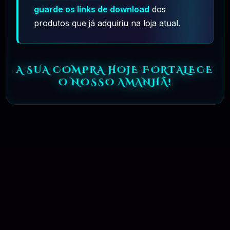
guarde os links de download
dos
🗓️ MAR, 10 / 2025
produtos que já adquiriu na loja atual.
R$ 9,99
❓
RECOMENDO
A SUA COMPRA HOJE FORTALECE
O NOSSO AMANHÃ!
🌐 MachineSMM – Os Melhores Serviços De SMM
Do Brasil