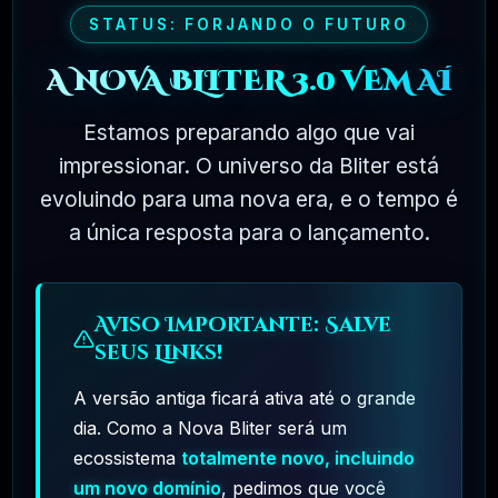
STATUS: FORJANDO O FUTURO
🗓️ MAR, 10 / 2025
R$97,00
A NOVA BLITER 3.0 VEM AÍ
❓
RECOMENDO
Estamos preparando algo que vai
impressionar. O universo da Bliter está
evoluindo para uma nova era, e o tempo é
a única resposta para o lançamento.
Aviso Importante: Salve
seus Links!
A versão antiga ficará ativa até o grande
dia. Como a Nova Bliter será um
ecossistema
totalmente novo, incluindo
Hostinger – A Melhor Hospedagem De Sites Do
Mercado!
um novo domínio
, pedimos que você