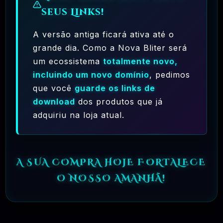
seus Links!
A versão antiga ficará ativa até o
grande dia. Como a Nova Bliter será
um ecossistema
totalmente novo,
incluindo um novo domínio
, pedimos
Ferramentas Premium De IA Ilimitadas
que você
guarde os links de
R$97,00
❓
download
dos produtos que já
RECOMENDO
adquiriu na loja atual.
🗓️ MAR, 10 / 2025
Hostinger – A Melhor Hospedagem De Sites
Do Mercado!
A SUA COMPRA HOJE FORTALECE
R$ 9,99
❓
RECOMENDO
O NOSSO AMANHÃ!
🗓️ MAR, 9 / 2025
🌐 MachineSMM – Os Melhores Serviços De
SMM Do Brasil