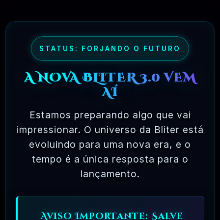
maioria dos pacotes de software comercial,
onde você tem permissão para carregar o
software em um único computador, não pode
fazer cópias e nunca vê o código-fonte. O
STATUS: FORJANDO O FUTURO
software livre permite uma liberdade incrível
A NOVA BLITER 3.0 VEM
para o usuário final. Como o código-fonte
AÍ
está disponível universalmente, também há
muito mais chances de os bugs serem
Estamos preparando algo que vai
detectados e corrigidos.
impressionar. O universo da Bliter está
evoluindo para uma nova era, e o
tempo é a única resposta para o
✅ TESTADOS E APROVADOS
lançamento.
🗓️ MAR, 10 / 2025
Aviso Importante: Salve