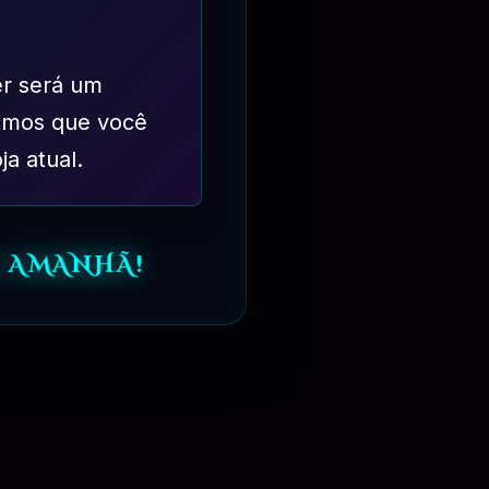
er será um
imos que você
ja atual.
 AMANHÃ!