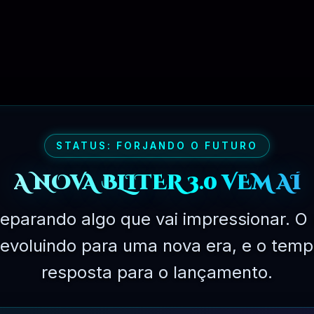
🚫 ATIVAÇÃO
💬 SUPORTE
⛓ TROCAR
AIXAR AGORA!!
STATUS: FORJANDO O FUTURO
A NOVA BLITER 3.0 VEM AÍ
eparando algo que vai impressionar. O 
á evoluindo para uma nova era, e o temp
resposta para o lançamento.