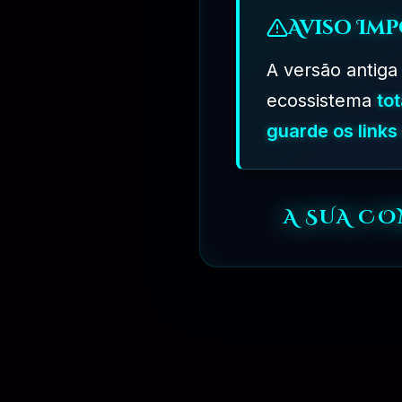
Aviso Imp
A versão antiga
ecossistema
to
guarde os link
A SUA C
⏳
31 DIAS