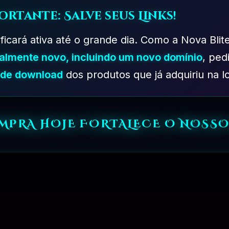
ortante: Salve seus Links!
 ficará ativa até o grande dia. Como a Nova Blit
talmente novo, incluindo um novo domínio
, ped
s de download
dos produtos que já adquiriu na lo
PLANO EXPERIMENTAL – 31 DIAS
R$
149.90
OMPRA HOJE FORTALECE O NOSSO