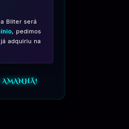
a Bliter será
ínio
, pedimos
já adquiriu na
O AMANHÃ!