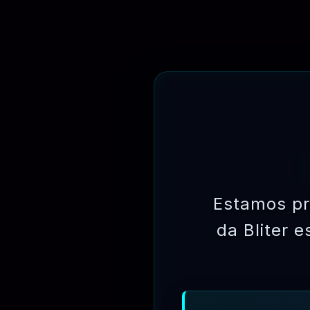
🗓
Fev 19, 2021
🔗 AUTOR
💰 ASSINAR
🗓
Fev 19, 2021
Estamos pr
da Bliter 