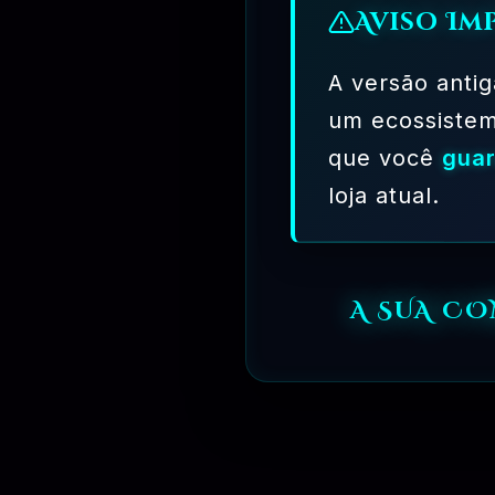
Aviso Im
A versão antig
um ecossiste
que você
guar
loja atual.
A SUA CO
O
O
R$
20.00
R$
10.00
preço
preço
Adicionar Ao Carrinho
FAST
original
atual
–
era:
é: