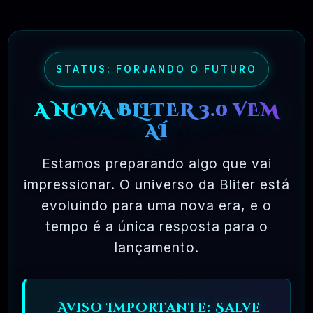
maioria dos pacotes de software comercial,
onde você tem permissão para carregar o
software em um único computador, não pode
fazer cópias e nunca vê o código-fonte. O
STATUS: FORJANDO O FUTURO
software livre permite uma liberdade incrível
A NOVA BLITER 3.0 VEM
para o usuário final. Como o código-fonte
AÍ
está disponível universalmente, também há
muito mais chances de os bugs serem
Estamos preparando algo que vai
detectados e corrigidos.
impressionar. O universo da Bliter está
evoluindo para uma nova era, e o
tempo é a única resposta para o
✅ TESTADOS E APROVADOS
lançamento.
🗓️ MAR, 10 / 2025
Aviso Importante: Salve