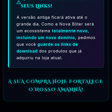
seus Links!
A versão antiga ficará ativa até o
grande dia. Como a Nova Bliter será
um ecossistema
totalmente novo,
incluindo um novo domínio
, pedimos
Ferramentas Premium De IA Ilimitadas
que você
guarde os links de
R$97,00
❓
download
dos produtos que já
RECOMENDO
adquiriu na loja atual.
🗓️ MAR, 10 / 2025
Hostinger – A Melhor Hospedagem De Sites
Do Mercado!
A SUA COMPRA HOJE FORTALECE
R$ 9,99
❓
RECOMENDO
O NOSSO AMANHÃ!
🗓️ MAR, 9 / 2025
🌐 MachineSMM – Os Melhores Serviços De
SMM Do Brasil