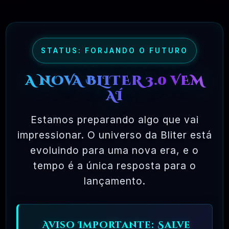
usar, copiar, modificar, redistribuir, sem limite.
Compare isso com o licenciamento da maioria
dos pacotes de software comercial, onde você
tem permissão para carregar o software em um
STATUS: FORJANDO O FUTURO
único computador, não pode fazer cópias e nunca
A NOVA BLITER 3.0 VEM
vê o código-fonte. O software livre permite uma
AÍ
liberdade incrível para o usuário final. Como o
código-fonte está disponível universalmente,
Estamos preparando algo que vai
também há muito mais chances de os bugs serem
impressionar. O universo da Bliter está
detectados e corrigidos.
evoluindo para uma nova era, e o
tempo é a única resposta para o
lançamento.
✅ TESTADOS E APROVADOS
Aviso Importante: Salve