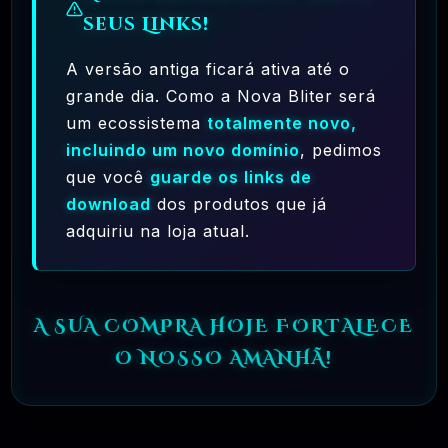
🗓️ MAR, 10 / 2025
seus Links!
A versão antiga ficará ativa até o
grande dia. Como a Nova Bliter será
um ecossistema
totalmente novo,
incluindo um novo domínio
, pedimos
que você
guarde os links de
download
dos produtos que já
Ferramentas Premium De IA Ilimitadas
adquiriu na loja atual.
R$97,00
❓
RECOMENDO
A SUA COMPRA HOJE FORTALECE
🗓️ MAR, 10 / 2025
Hostinger – A Melhor Hospedagem De Sites
O NOSSO AMANHÃ!
Do Mercado!
R$ 9,99
❓
RECOMENDO